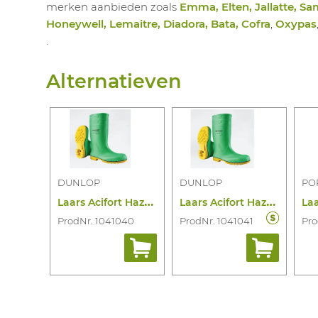
merken aanbieden zoals
Emma, Elten, Jallatte, Sa
Honeywell, Lemaitre, Diadora, Bata, Cofra
,
Oxypas
.
Alternatieven
DUNLOP
DUNLOP
PO
L
aars Acifort Hazguard Full Safet S5 ESD
L
aars Acifort Hazguard Full Safe S5 SRA
ProdNr. 1041040
ProdNr. 1041041
Pro