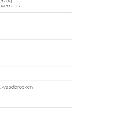
ch (A)
 overneus
& waadbroeken