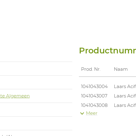
Productnum
Prod. Nr.
Naam
1041043004
Laars Aci
te Algemeen
1041043007
Laars Aci
1041043008
Laars Aci
Meer
1041043009
Laars Aci
1041043010
Laars Aci