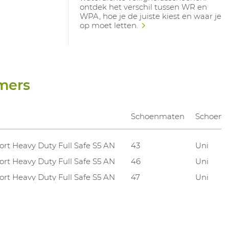
ontdek het verschil tussen WR en
WPA, hoe je de juiste kiest en waar je
op moet letten.
mers
Schoenmaten
Schoenb
fort Heavy Duty Full Safe S5 AN
43
Uni
fort Heavy Duty Full Safe S5 AN
46
Uni
fort Heavy Duty Full Safe S5 AN
47
Uni
fort Heavy Duty Full Safe S5 AN
48
Uni
fort Heavy Duty Full Safe S5 AN
49/50
Uni