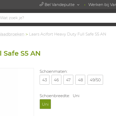
Bel Vandeputte
Werken bij Va
Waadbroeken
Laars Acifort Heavy Duty Full Safe S5 AN
l Safe S5 AN
Schoenmaten:
43
46
47
48
49/50
Schoenbreedte:
Uni
Uni