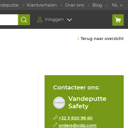
ndeputte
Klantverhalen
Over ons
Blog
NL
Inloggen
Terug naar overzicht
Contacteer ons:
Vandeputte
Safety
+32 3 820 98 60
orders@vdp.com