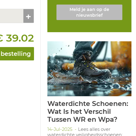
Meld je aan op de
nieuwsbrief
€ 39.02
bestelling
Waterdichte Schoenen:
Wat Is het Verschil
Tussen WR en Wpa?
14-Jul-2025
Lees alles over
waterdichte veiligheidsschoenen: