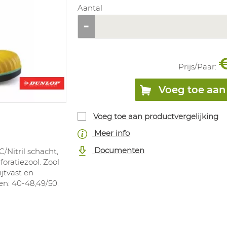
Aantal
Prijs/
Paar
:
Voeg toe aan 
Voeg toe aan productvergelijking
Meer info
Documenten
C/Nitril schacht,
oratiezool. Zool
ijtvast en
en: 40-48,49/50.