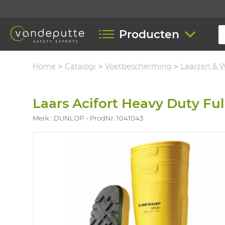
Producten
Home
Catalogi
Voetbescherming
Laarzen & 
Laars Acifort Heavy Duty Ful
Merk : DUNLOP
ProdNr. 1041043