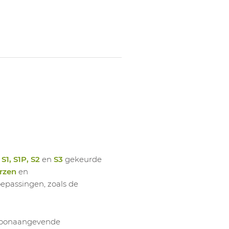
n
S1, S1P, S2
en
S3
gekeurde
rzen
en
oepassingen, zoals de
e toonaangevende