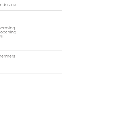
ndustrie
herming
opening
rij
hermers