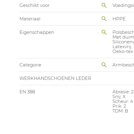
Geschikt voor
Voedingsi
Materiaal
HPPE
Eigenschappen
Polsbesc
Met duim
Siliconenv
Latexvrij
Oeko-tex
Categorie
Armbesc
WERKHANDSCHOENEN LEDER
EN 388
Abrasie: 2
Snij: X
Scheur: 4
Prik: 2
TDM: B