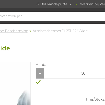
Bel Vandeputte
Werken bij Va
he Bescherming
Armbeschermer 11-251 -12" Wide
Wide
Aantal
...
Prijs/
Stuks