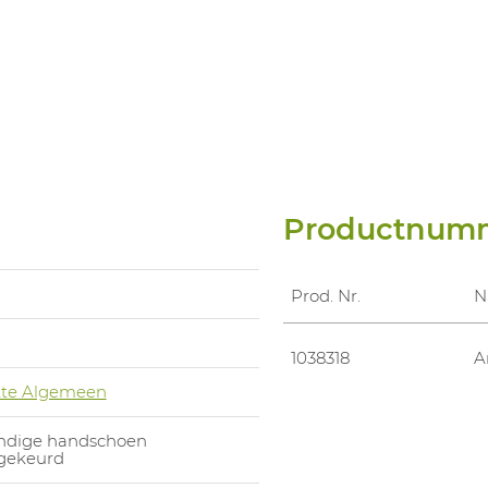
Productnum
Prod. Nr.
N
1038318
A
te Algemeen
endige handschoen
gekeurd