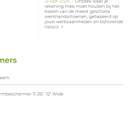
12-Apr-2024
Ontdek waar je
rekening mee moet houden bij het
kiezen van de meest geschikte
werkhandschoenen, gebaseerd op
jouw werkzaamheden en bijhorende
risico’s.
mers
aam
rmbeschermer 11-251 -12" Wide