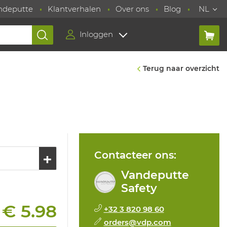
ndeputte
Klantverhalen
Over ons
Blog
NL
Inloggen
Terug naar overzicht
Contacteer ons:
Vandeputte
Safety
€ 5.98
+32 3 820 98 60
:
orders@vdp.com