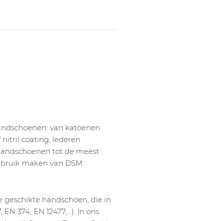
handschoenen: van katoenen
itril coating, lederen
andschoenen tot de meest
gebruik maken van DSM
e geschikte handschoen, die in
 EN 374, EN 12477,…). In ons