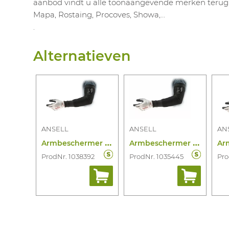
aanbod vindt u alle toonaangevende merken terug: 
Mapa, Rostaing, Procoves, Showa,…
.
Alternatieven
ANSELL
ANSELL
AN
A
rmbeschermer Hyflex 11-250 16’’ Wide
A
rmbeschermer Hyflex 11-250 -12" Narrow
ProdNr. 1038392
ProdNr. 1035445
Pro