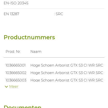
EN-ISO 20345
EN 13287
: SRC
Productnummers
Prod. Nr.
Naam
1036665001
Hoge Schoen Arborist GTX S3 CI WR SRC C
1036665002
Hoge Schoen Arborist GTX S3 CI WR SRC C
1036665003
Hoge Schoen Arborist GTX S3 CI WR SRC C
Meer
1036665004
Hoge Schoen Arborist GTX S3 CI WR SRC C
1036665005
Hoge Schoen Arborist GTX S3 CI WR SRC C
1036665006
Hoge Schoen Arborist GTX S3 CI WR SRC C
Documenten