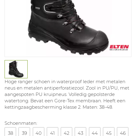
Hoge ranger schoen in waterproof leder met metalen
neus en metalen antiperforatiezool. Zool in PU/PU, met
aangespoten PU kruipneus. Volledig gepolsterde
watertong. Bevat een Gore-Tex membraan. Heeft een
kettingzaagbescherming klasse 2. Maten: 38-48.
Schoenmaten:
38
39
40
41
42
43
44
45
46