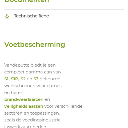
1036665007
Hoge Schoen Arborist GTX S3 CI WR SRC C
1036665008
Hoge Schoen Arborist GTX S3 CI WR SRC C
Technische fiche
1036665009
Hoge Schoen Arborist GTX S3 CI WR SRC C
1036665010
Hoge Schoen Arborist GTX S3 CI WR SRC C
1036665011
Hoge Schoen Arborist GTX S3 CI WR SRC C
Voetbescherming
Vandeputte biedt je een
compleet gamma aan van
S1, S1P, S2
en
S3
gekeurde
werkschoenen voor dames
en heren,
brandweerlaarzen
en
veiligheidslaarzen
voor verschillende
sectoren en toepassingen,
zoals de voedingsindustrie,
laswerkzaamheden,...