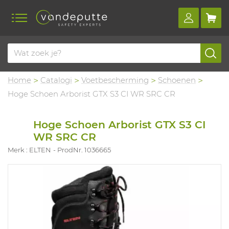
Home
Catalogi
Voetbescherming
Schoenen
Hoge Schoen Arborist GTX S3 CI WR SRC CR
Hoge Schoen Arborist GTX S3 CI
WR SRC CR
Merk : ELTEN
ProdNr. 1036665