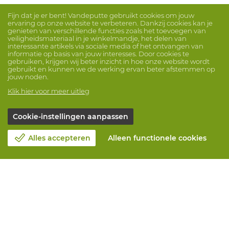
Fijn dat je er bent! Vandeputte gebruikt cookies om jouw
ervaring op onze website te verbeteren. Dankzij cookies kan je
genieten van verschillende functies zoals het toevoegen van
veiligheidsmateriaal in je winkelmandje, het delen van
interessante artikels via sociale media of het ontvangen van
informatie op basis van jouw interesses. Door cookies te
gebruiken, krijgen wij beter inzicht in hoe onze website wordt
gebruikt en kunnen we de werking ervan beter afstemmen op
jouw noden.
Klik hier voor meer uitleg
Cookie-instellingen aanpassen
Alles accepteren
Alleen functionele cookies
Over Vandeputte
Blog
Contacteer ons