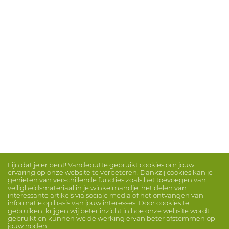
Fijn dat je er bent! Vandeputte gebruikt cookies om jouw
ervaring op onze website te verbeteren. Dankzij cookies kan je
genieten van verschillende functies zoals het toevoegen van
veiligheidsmateriaal in je winkelmandje, het delen van
interessante artikels via sociale media of het ontvangen van
informatie op basis van jouw interesses. Door cookies te
gebruiken, krijgen wij beter inzicht in hoe onze website wordt
gebruikt en kunnen we de werking ervan beter afstemmen op
jouw noden.