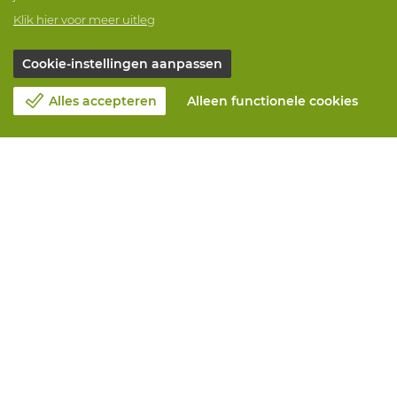
Klik hier voor meer uitleg
Cookie-instellingen aanpassen
Alles accepteren
Alleen functionele cookies
Over Vandeputte
Blog
Contacteer ons
Maak een afspraak 📆
Maatschappelijk Verantwoord Ondernemen
Werken bij Vandeputte
Retourformulier
Alle diensten