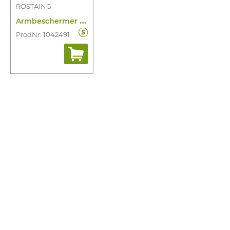
ROSTAING
A
rmbeschermer ERGOMASTER45VL
ProdNr. 1042491