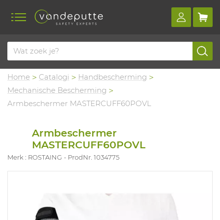
Home
Catalogi
Handbescherming
Mechanische Bescherming
Armbeschermer MASTERCUFF60POVL
Armbeschermer
MASTERCUFF60POVL
Merk : ROSTAING
ProdNr. 1034775