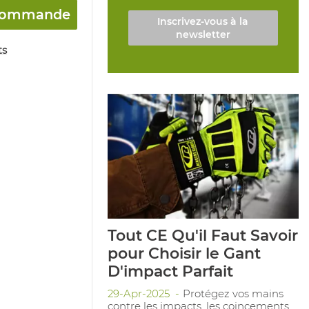
a commande
Inscrivez-vous à la
newsletter
ts
Tout CE Qu'il Faut Savoir
pour Choisir le Gant
D'impact Parfait
29-Apr-2025
Protégez vos mains
contre les impacts, les coincements