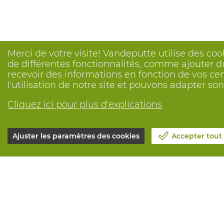
Merci de votre visite! Vandeputte utilise des coo
de différentes fonctionnalités, comme ajouter du
recevoir des informations en fonction de vos ce
l'utilisation de notre site et pouvons adapter s
Cliquez ici pour plus d'explications
Ajuster les paramètres des cookies
Accepter tout
Notre société
Tous service
Blog
Commander e