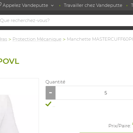
Appelez Vandeputte
Travailler chez Vandeputte
Bras
Protection Mécanique
Manchette MASTERCUFF60P
POVL
Quantité
...
Prix/
Paire
: