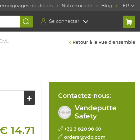
Témoignages de clients
Notre société
Blog
FR
Se connecter
OVL
Retour à la vue d'ensemble
Contactez-nous:
Vandeputte
Safety
€ 14.71
+32 3 820 98 60
orders@vdp.com