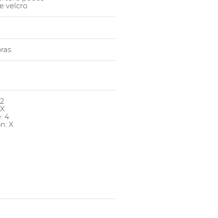
 velcro
ras
 2
 X
: 4
n: X