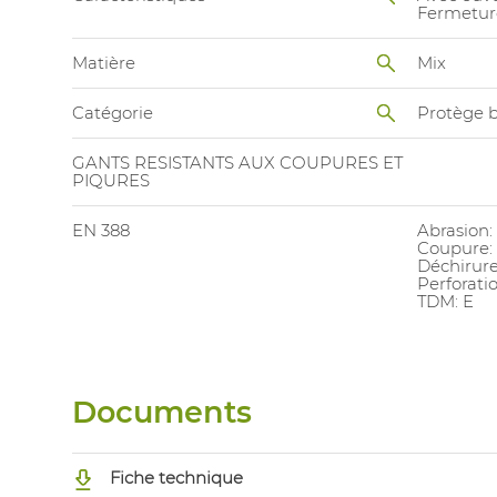
Fermeture
Matière
Mix
Catégorie
Protège b
GANTS RESISTANTS AUX COUPURES ET
PIQURES
EN 388
Abrasion:
Coupure:
Déchirure
Perforatio
TDM: E
Documents
Fiche technique