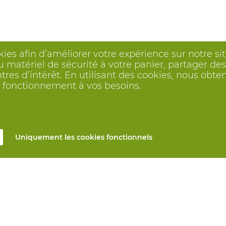
kies afin d’améliorer votre expérience sur notre s
 matériel de sécurité à votre panier, partager des 
ntres d’intérêt. En utilisant des cookies, nous o
on fonctionnement à vos besoins.
Uniquement les cookies fonctionnels
s
Tous produits
n ligne
EPI sur mesure