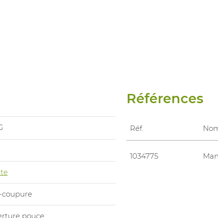
Références
G
Réf.
No
1034775
Man
te
i-coupure
erture pouce