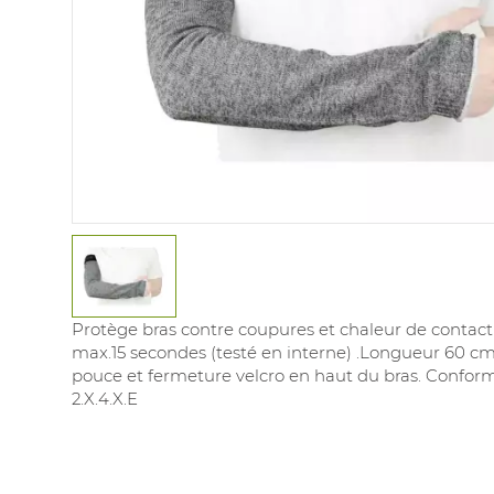
Protège bras contre coupures et chaleur de contact
max.15 secondes (testé en interne) .Longueur 60 c
pouce et fermeture velcro en haut du bras. Conform
2.X.4.X.E