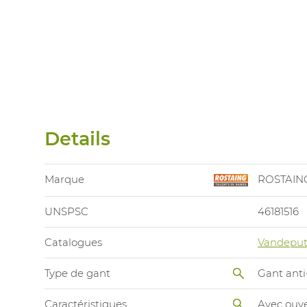
Details
Marque
ROSTAIN
UNSPSC
46181516
Catalogues
Vandeput
Type de gant
Gant ant
Caractéristiques
Avec ouv