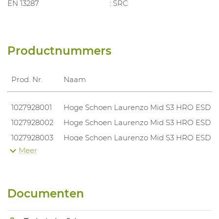
EN 13287
: SRC
Productnummers
Prod. Nr.
Naam
1027928001
Hoge Schoen Laurenzo Mid S3 HRO ESD
1027928002
Hoge Schoen Laurenzo Mid S3 HRO ESD
1027928003
Hoge Schoen Laurenzo Mid S3 HRO ESD
Meer
1027928004
Hoge Schoen Laurenzo Mid S3 HRO ESD
1027928005
Hoge Schoen Laurenzo Mid S3 HRO ESD
1027928006
Hoge Schoen Laurenzo Mid S3 HRO ESD
Documenten
1027928007
Hoge Schoen Laurenzo Mid S3 HRO ESD
1027928008
Hoge Schoen Laurenzo Mid S3 HRO ESD