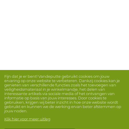
Fijn dat je er bent! Vandeputte gebruikt cookies om jouw
ervaring op onze website te verbeteren. Dankzij cookies kan je
genieten van verschillende functies zoals het toevoegen van
veiligheidsmateriaal in je winkelmandje, het delen van
interessante artikels via sociale media of het ontvangen van
informatie op basis van jouw interesses. Door cookies te
gebruiken, krijgen wij beter inzicht in hoe onze website wordt
gebruikt en kunnen we de werking ervan beter afstemmen op
jouw noden.
Klik hier voor meer uitleg