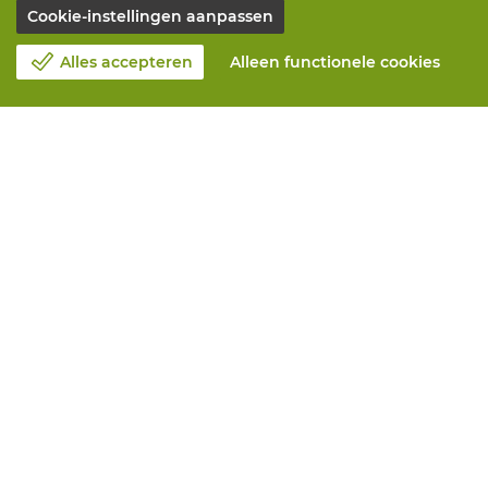
Cookie-instellingen aanpassen
Alles accepteren
Alleen functionele cookies
Over Vandeputte
Blog
Contacteer ons
Maak een afspraak 📆
Maatschappelijk Verantwoord Ondernemen
Werken bij Vandeputte
Retourformulier
Alle diensten
Online bestellen
Onderhoud en herstelling