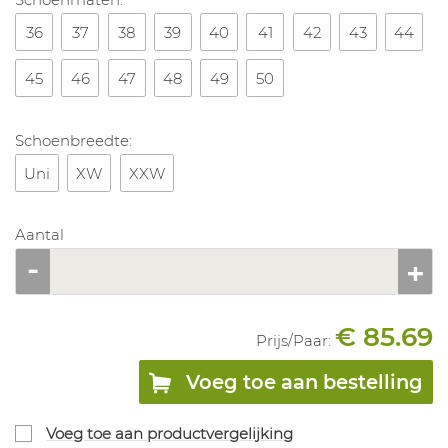
36
37
38
39
40
41
42
43
44
45
46
47
48
49
50
Schoenbreedte:
Uni
XW
XXW
Aantal
€ 85.69
Prijs/
Paar
:
Voeg toe aan bestelling
Voeg toe aan productvergelijking