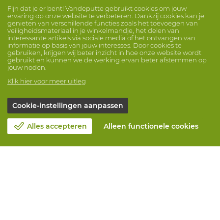
Fijn dat je er bent! Vandeputte gebruikt cookies om jouw
ervaring op onze website te verbeteren. Dankzij cookies kan je
genieten van verschillende functies zoals het toevoegen van
veiligheidsmateriaal in je winkelmandje, het delen van
interessante artikels via sociale media of het ontvangen van
informatie op basis van jouw interesses. Door cookies te
gebruiken, krijgen wij beter inzicht in hoe onze website wordt
gebruikt en kunnen we de werking ervan beter afstemmen op
jouw noden.
Klik hier voor meer uitleg
Cookie-instellingen aanpassen
Alles accepteren
Alleen functionele cookies
Over Vandeputte
Blog
Contacteer ons
Maak een afspraak 📆