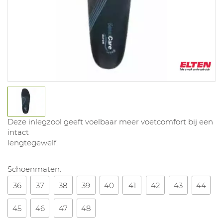
Deze inlegzool geeft voelbaar meer voetcomfort bij een
intact
lengtegewelf.
Schoenmaten:
36
37
38
39
40
41
42
43
44
45
46
47
48