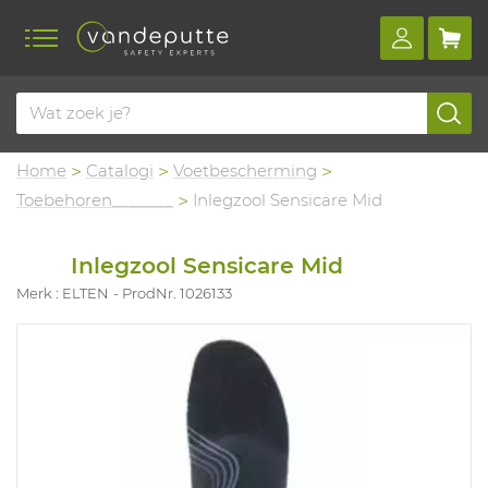
Home
Catalogi
Voetbescherming
Toebehoren_______
Inlegzool Sensicare Mid
Inlegzool Sensicare Mid
Merk : ELTEN
ProdNr. 1026133