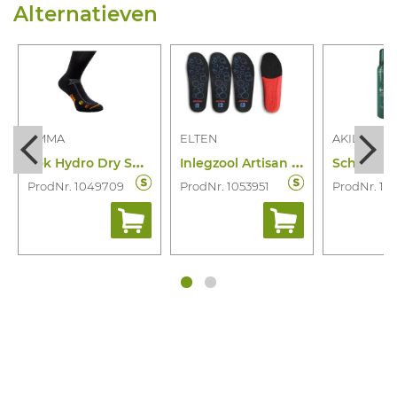
Alternatieven
EMMA
ELTEN
AKILEINE
S
ok Hydro Dry Sustainable
I
nlegzool Artisan ESD
ProdNr. 1049709
ProdNr. 1053951
ProdNr. 10