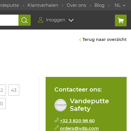
ndeputte
Klantverhalen
Over ons
Blog
NL
Inloggen
Terug naar overzicht
Contacteer ons:
42
43
Vandeputte
50
Safety
+32 3 820 98 60
orders@vdp.com