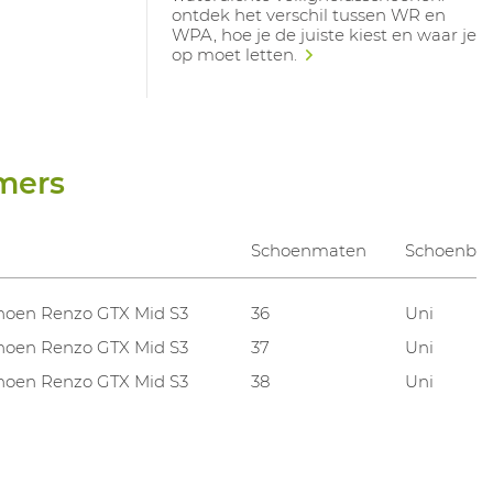
ontdek het verschil tussen WR en
WPA, hoe je de juiste kiest en waar je
op moet letten.
mers
Schoenmaten
Schoenbre
hoen Renzo GTX Mid S3
36
Uni
hoen Renzo GTX Mid S3
37
Uni
hoen Renzo GTX Mid S3
38
Uni
hoen Renzo GTX Mid S3
39
Uni
hoen Renzo GTX Mid S3
40
Uni
hoen Renzo GTX Mid S3
41
Uni