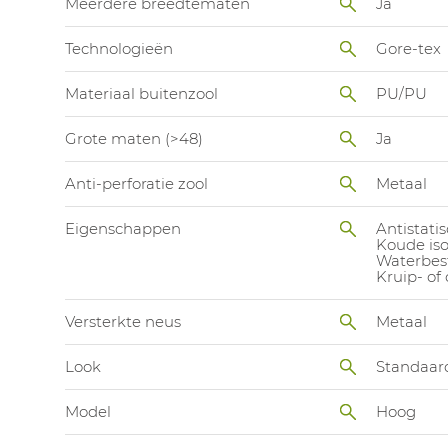
Meerdere breedtematen
Ja
Technologieën
Gore-tex
Materiaal buitenzool
PU/PU
Grote maten (>48)
Ja
Anti-perforatie zool
Metaal
Eigenschappen
Antistatis
Koude iso
Waterbes
Kruip- of
Versterkte neus
Metaal
Look
Standaar
Model
Hoog