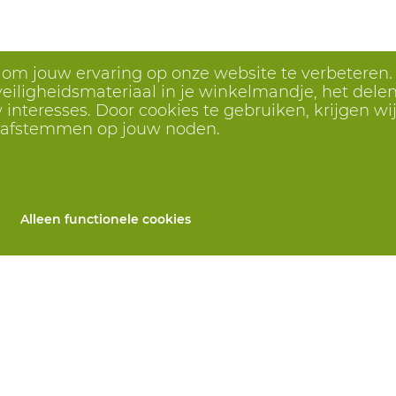
s om jouw ervaring op onze website te verbeteren.
eiligheidsmateriaal in je winkelmandje, het delen 
interesses. Door cookies te gebruiken, krijgen wij
r afstemmen op jouw noden.
Alleen functionele cookies
Alle producten
llen
PBM's op maat
 herstelling
Handbescherming