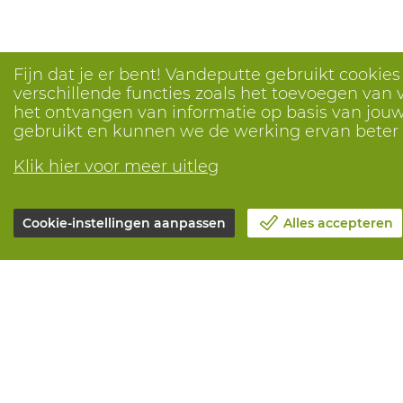
Fijn dat je er bent! Vandeputte gebruikt cookie
verschillende functies zoals het toevoegen van v
het ontvangen van informatie op basis van jouw 
gebruikt en kunnen we de werking ervan bete
Klik hier voor meer uitleg
Cookie-instellingen aanpassen
Alles accepteren
Over Vandeputte
Alle diensten
Blog
Online beste
Contacteer ons
Onderhoud en