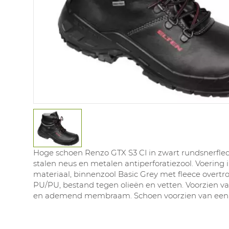
Hoge schoen Renzo GTX S3 CI in zwart rundsnerfled
stalen neus en metalen antiperforatiezool. Voering 
materiaal, binnenzool Basic Grey met fleece overtro
PU/PU, bestand tegen olieën en vetten. Voorzien v
en ademend membraam. Schoen voorzien van een 