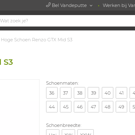
Bel Vandeputte
Werken bij Va
Hoge Schoen Renzo GTX Mid S3
 S3
Schoenmaten:
36
37
38
39
40
41
44
45
46
47
48
49
Schoenbreedte: