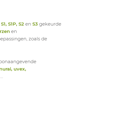
1022981036
Hoge Sc
1022981037
Hoge Sc
n
S1, S1P, S2
en
S3
gekeurde
1022981038
Hoge Sc
rzen
en
1022981039
Hoge Sc
oepassingen, zoals de
1022981040
Hoge Sc
1022981041
Hoge Sc
e toonaangevende
1022981042
Hoge Sc
murai, uvex,
1022981043
Hoge Sc
,…
1022981044
Hoge Sc
1022981045
Hoge Sc