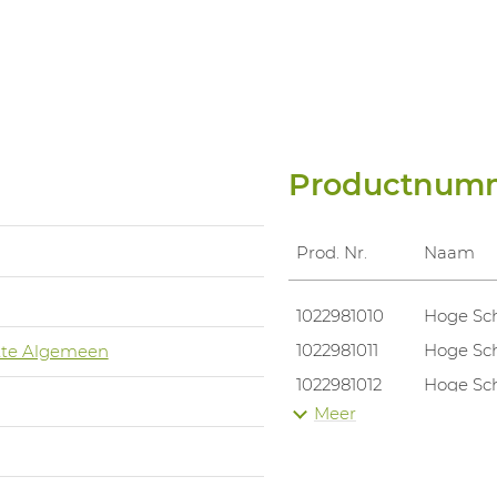
Productnum
Prod. Nr.
Naam
1022981010
Hoge Sc
1022981011
Hoge Sc
te Algemeen
1022981012
Hoge Sc
Meer
1022981013
Hoge Sc
1022981001
Hoge Sc
1022981002
Hoge Sc