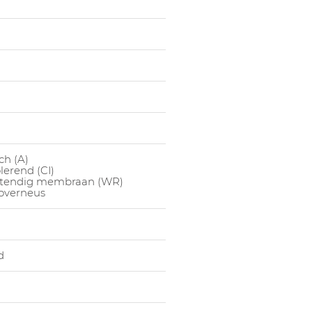
1022981003
Hoge Sc
1022981004
Hoge Sc
1022981005
Hoge Sc
1022981006
Hoge Sc
1022981007
Hoge Sc
1022981008
Hoge Sc
1022981009
Hoge Sc
ch (A)
1022981014
Hoge Sc
lerend (CI)
tendig membraan (WR)
1022981015
Hoge Sc
 overneus
1022981016
Hoge Sc
1022981017
Hoge Sc
1022981018
Hoge Sc
d
1022981019
Hoge Sc
1022981020
Hoge Sc