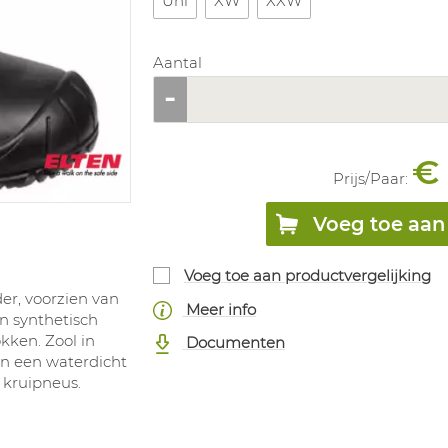
Uni
XW
XXW
Aantal
€
Prijs/
Paar
:
Voeg toe aan 
Voeg toe aan productvergelijking
er, voorzien van
Meer info
in synthetisch
kken. Zool in
Documenten
an een waterdicht
kruipneus.