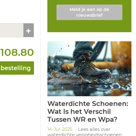
Meld je aan op de
nieuwsbrief
 108.80
bestelling
Waterdichte Schoenen:
Wat Is het Verschil
Tussen WR en Wpa?
14-Jul-2025
Lees alles over
waterdichte veiligheidsschoenen: