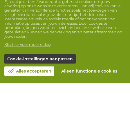
Fijn dat je er bent! Vandeputte gebruikt cookies om jouw
ervaring op onze website te verbeteren. Dankzij cookies kan je
genieten van verschillende functies zoals het toevoegen van
veiligheidsmateriaal in je winkelmandje, het delen van
interessante artikels via sociale media of het ontvangen van
informatie op basis van jouw interesses. Door cookies te
gebruiken, krijgen wij beter inzicht in hoe onze website wordt
gebruikt en kunnen we de werking ervan beter afstemmen op
jouw noden.
Klik hier voor meer uitleg
Cookie-instellingen aanpassen
Alles accepteren
Alleen functionele cookies
Over Vandeputte
Blog
Contacteer ons
Maak een afspraak 📆