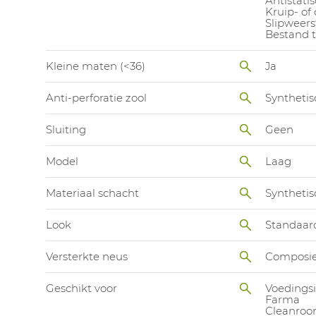
Antistatis
Kruip- of
Slipweers
Bestand t
Kleine maten (<36)
Ja
Anti-perforatie zool
Synthetis
Sluiting
Geen
Model
Laag
Materiaal schacht
Synthetis
Look
Standaar
Versterkte neus
Composie
Geschikt voor
Voedingsi
Farma
Cleanro