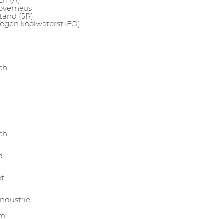
ch (A)
 overneus
1022035006
Lage Sc
tand (SR)
egen koolwaterst.(FO)
1022035007
Lage Sc
1022035008
Lage Sc
1022035009
Lage Sc
ch
1022035010
Lage Sc
1022035011
Lage Sc
1022035012
Lage Sc
1022035013
Lage Sc
1022035014
Lage Sc
ch
d
t
ndustrie
om