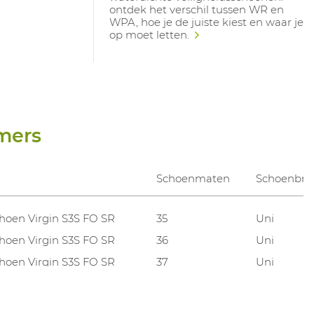
ontdek het verschil tussen WR en
WPA, hoe je de juiste kiest en waar je
op moet letten.
mers
Schoenmaten
Schoenbre
hoen Virgin S3S FO SR
35
Uni
hoen Virgin S3S FO SR
36
Uni
hoen Virgin S3S FO SR
37
Uni
hoen Virgin S3S FO SR
38
Uni
hoen Virgin S3S FO SR
39
Uni