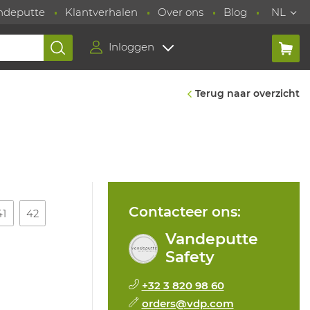
ndeputte
Klantverhalen
Over ons
Blog
NL
Inloggen
Terug naar overzicht
Contacteer ons:
41
42
Vandeputte
Safety
+32 3 820 98 60
orders@vdp.com