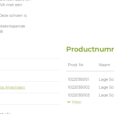
EVA met een
Deze schoen is
uiteenlopende
8.
Productnum
Prod. Nr.
Naam
1022035001
Lage Sc
te Algemeen
1022035002
Lage Sc
1022035003
Lage Sc
Meer
1022035004
Lage Sc
j
1022035005
Lage Sc