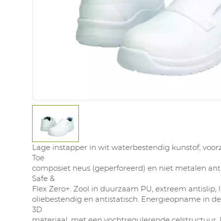
Lage instapper in wit waterbestendig kunstof, voor
Toe
composiet neus (geperforeerd) en niet metalen anti
Safe &
Flex Zero+. Zool in duurzaam PU, extreem antislip, 
oliebestendig en antistatisch. Energieopname in de
3D
materiaal, met een vochtregulerende celstructuur