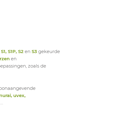
n
S1, S1P, S2
en
S3
gekeurde
rzen
en
oepassingen, zoals de
e toonaangevende
murai, uvex,
,…