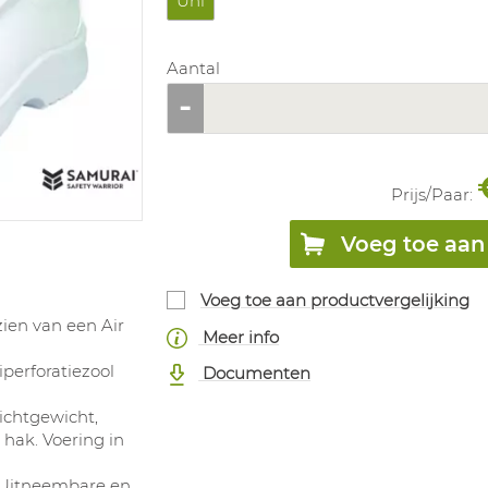
Uni
Aantal
Prijs/
Paar
:
Voeg toe aan 
Voeg toe aan productvergelijking
zien van een Air
Meer info
perforatiezool
Documenten
lichtgewicht,
 hak. Voering in
. Uitneembare en