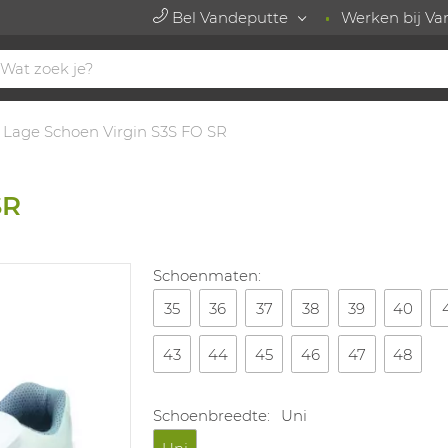
Bel Vandeputte
Werken bij Va
Lage Schoen Virgin S3S FO SR
SR
Schoenmaten:
35
36
37
38
39
40
43
44
45
46
47
48
Schoenbreedte:
Uni