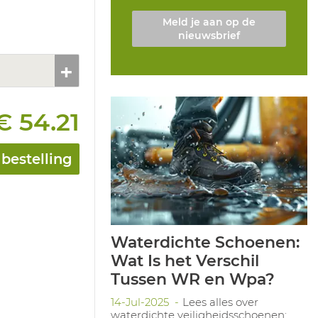
Meld je aan op de
nieuwsbrief
€ 54.21
bestelling
Waterdichte Schoenen:
Wat Is het Verschil
Tussen WR en Wpa?
14-Jul-2025
Lees alles over
waterdichte veiligheidsschoenen: