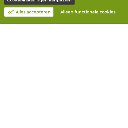
Cookie-instellingen aanpassen
Alles accepteren
Alleen functionele cookies
Over Vandeputte
Blog
Contacteer ons
Maak een afspraak 📆
Maatschappelijk Verantwoord Ondernemen
Werken bij Vandeputte
Retourformulier
Alle diensten
Online bestellen
Onderhoud en herstelling
Aanmeetservices