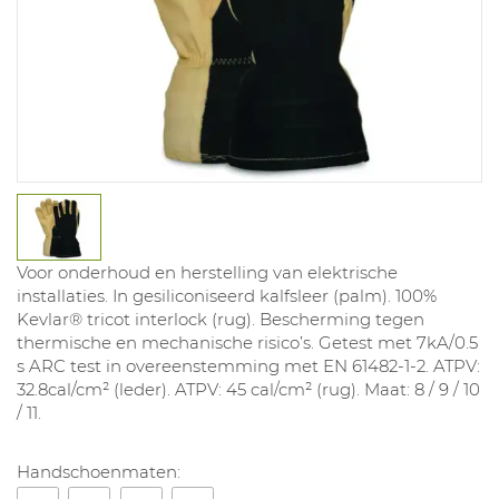
Voor onderhoud en herstelling van elektrische
installaties. In gesiliconiseerd kalfsleer (palm). 100%
Kevlar® tricot interlock (rug). Bescherming tegen
thermische en mechanische risico’s. Getest met 7kA/0.5
s ARC test in overeenstemming met EN 61482-1-2. ATPV:
32.8cal/cm² (leder). ATPV: 45 cal/cm² (rug). Maat: 8 / 9 / 10
/ 11.
Handschoenmaten: