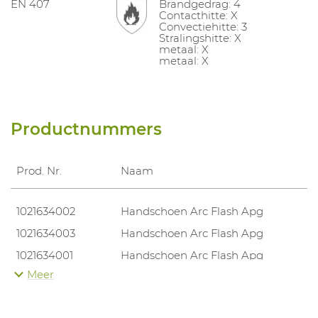
EN 407
Brandgedrag: 4
Contacthitte: X
Convectiehitte: 3
Stralingshitte: X
metaal: X
metaal: X
Productnummers
Prod. Nr.
Naam
1021634002
Handschoen Arc Flash Apg
1021634003
Handschoen Arc Flash Apg
1021634001
Handschoen Arc Flash Apg
Meer
1021634004
Handschoen Arc Flash Apg