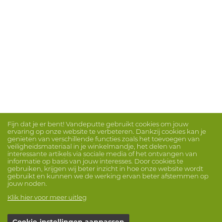
Fijn dat je er bent! Vandeputte gebruikt cookies om jouw
ervaring op onze website te verbeteren. Dankzij cookies kan je
genieten van verschillende functies zoals het toevoegen van
veiligheidsmateriaal in je winkelmandje, het delen van
interessante artikels via sociale media of het ontvangen van
informatie op basis van jouw interesses. Door cookies te
gebruiken, krijgen wij beter inzicht in hoe onze website wordt
gebruikt en kunnen we de werking ervan beter afstemmen op
jouw noden.
Klik hier voor meer uitleg