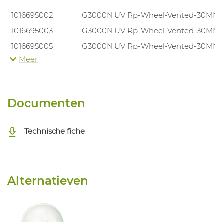
1016695002
G3000N UV Rp-Wheel-Vented-30MM
1016695003
G3000N UV Rp-Wheel-Vented-30MM
1016695005
G3000N UV Rp-Wheel-Vented-30MM
Meer
1016695006
G3000N UV Rp-Wheel-Vented-30MM
1016695007
G3000N UV Rp-Wheel-Vented-30MM
1016695004
G3000N UV Rp-Wheel-Vented-30MM
Documenten
1016695001
G3000N UV Rp-Wheel-Vented-30MM
Technische fiche
Alternatieven