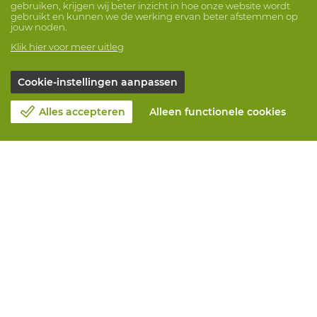
gebruiken, krijgen wij beter inzicht in hoe onze website wordt
gebruikt en kunnen we de werking ervan beter afstemmen op
jouw noden.
Klik hier voor meer uitleg
Cookie-instellingen aanpassen
Alles accepteren
Alleen functionele cookies
Over Vandeputte
Blog
Contacteer ons
Maak een afspraak 📆
Maatschappelijk Verantwoord Ondernemen
Werken bij Vandeputte
Retourformulier