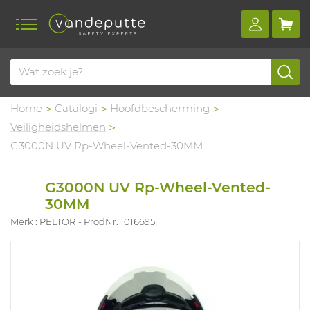
Home
Catalogi
Hoofdbescherming
Veiligheidshelmen
G3000N UV Rp-Wheel-Vented-30MM
G3000N UV Rp-Wheel-Vented-
30MM
Merk : PELTOR
ProdNr. 1016695