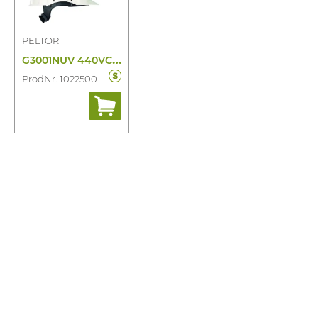
PELTOR
G
3001NUV 440VC Rp-Wheel-Unvent-30MM
ProdNr. 1022500