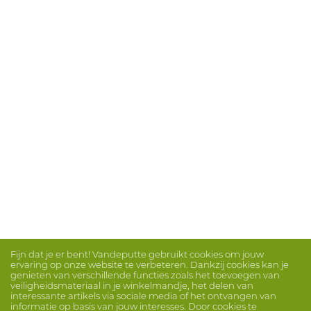
Fijn dat je er bent! Vandeputte gebruikt cookies om jouw
ervaring op onze website te verbeteren. Dankzij cookies kan je
genieten van verschillende functies zoals het toevoegen van
veiligheidsmateriaal in je winkelmandje, het delen van
interessante artikels via sociale media of het ontvangen van
informatie op basis van jouw interesses. Door cookies te