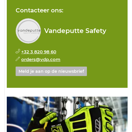
Contacteer ons:
Vandeputte Safety
+32 3 820 98 60
orders@vdp.com
Meld je aan op de nieuwsbrief