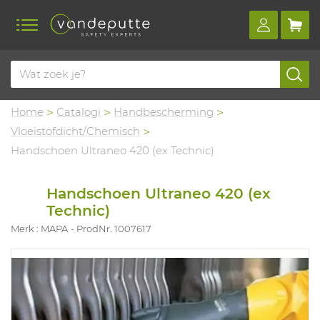
Home
Catalogi
Handbescherming
Vloeistofdicht/Chemisch
Handschoen Ultraneo 420 (ex Technic)
Handschoen Ultraneo 420 (ex
Technic)
Merk : MAPA
ProdNr. 1007617