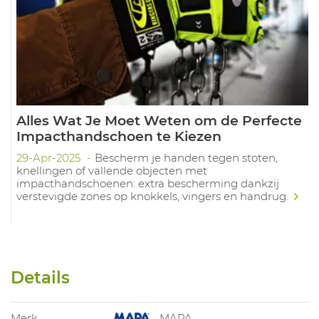
Alles Wat Je Moet Weten om de Perfecte
Impacthandschoen te Kiezen
29-Apr-2025
Bescherm je handen tegen stoten,
knellingen of vallende objecten met
impacthandschoenen: extra bescherming dankzij
verstevigde zones op knokkels, vingers en handrug.
Details
Merk
MAPA