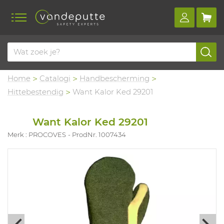
Home
Catalogi
Handbescherming
Hittebestendig
Want Kalor Ked 29201
Want Kalor Ked 29201
Merk : PROCOVES
ProdNr. 1007434