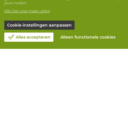
jouw noden.
Klik hier voor meer uitleg
Cookie-instellingen aanpassen
Alles accepteren
Alleen functionele cookies
Over Vandeputte
Blog
Contacteer ons
Maak een afspraak 📆
Maatschappelijk Verantwoord Ondernemen
Werken bij Vandeputte
Retourformulier
Alle diensten