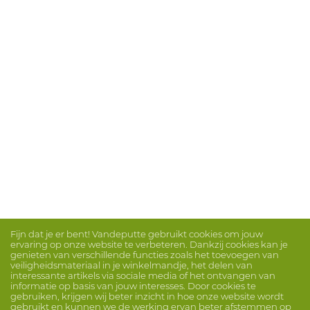
Fijn dat je er bent! Vandeputte gebruikt cookies om jouw
ervaring op onze website te verbeteren. Dankzij cookies kan je
genieten van verschillende functies zoals het toevoegen van
veiligheidsmateriaal in je winkelmandje, het delen van
interessante artikels via sociale media of het ontvangen van
informatie op basis van jouw interesses. Door cookies te
gebruiken, krijgen wij beter inzicht in hoe onze website wordt
gebruikt en kunnen we de werking ervan beter afstemmen op