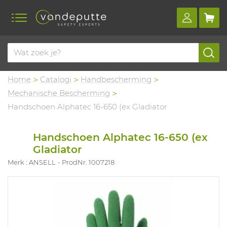
Home
Catalogi
Handbescherming
Mechanische Bescherming
Handschoen Alphatec 16-650 (ex Gladiator
Handschoen Alphatec 16-650 (ex
Gladiator
Merk : ANSELL
ProdNr. 1007218