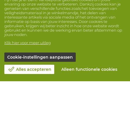
ervaring op onze website te verbeteren. Dankzij cookies kan je
genieten van verschillende functies zoals het toevoegen van
veiligheidsmateriaal in je winkelmandje, het delen van
interessante artikels via sociale media of het ontvangen van
informatie op basis van jouw interesses. Door cookies te
gebruiken, krijgen wij beter inzicht in hoe onze website wordt
gebruikt en kunnen we de werking ervan beter afstemmen op
jouw noden.
Klik hier voor meer uitleg
Cookie-instellingen aanpassen
Alles accepteren
Alleen functionele cookies
Over Vandeputte
Blog
Contacteer ons
Maak een afspraak 📆
Maatschappelijk Verantwoord Ondernemen