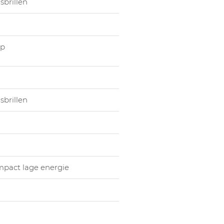
sbrillen
mp
sbrillen
mpact lage energie