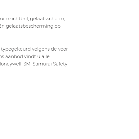
ruimzichtbril, gelaatsscherm,
,… én gelaatsbescherming op
-typegekeurd volgens de voor
s aanbod vindt u alle
oneywell, 3M, Samurai Safety