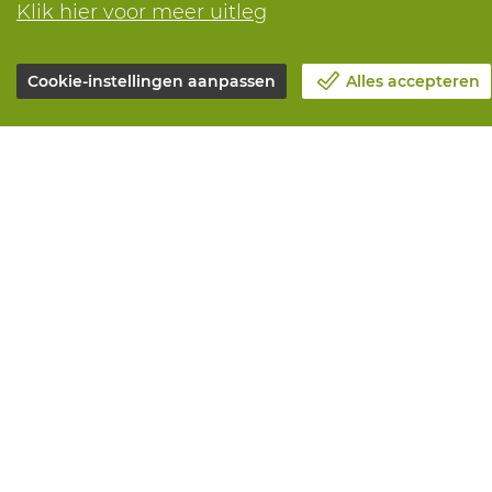
Klik hier voor meer uitleg
Cookie-instellingen aanpassen
Alles accepteren
Over Vandeputte
Alle diensten
Blog
Online beste
Contacteer ons
Onderhoud en
Maak een afspraak 📆
Aanmeetserv
Maatschappelijk Verantwoord
Bedrukkinge
Ondernemen
Distributiea
Werken bij Vandeputte
Advies nodig?
Retourformulier