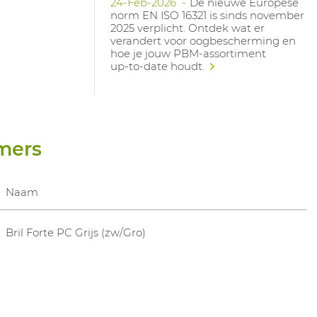
24-Feb-2026
De nieuwe Europese
norm EN ISO 16321 is sinds november
2025 verplicht. Ontdek wat er
verandert voor oogbescherming en
hoe je jouw PBM‑assortiment
up‑to‑date houdt.
mers
Naam
Bril Forte PC Grijs (zw/Gro)