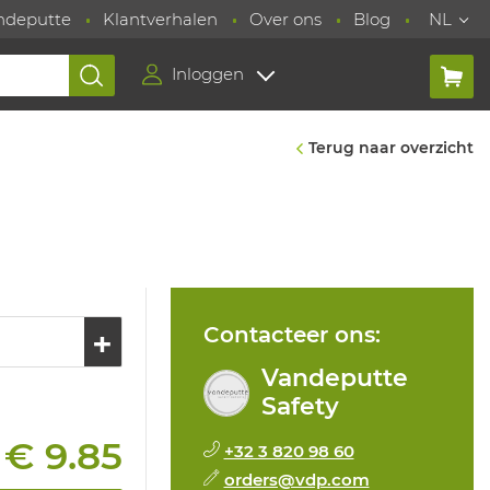
ndeputte
Klantverhalen
Over ons
Blog
NL
Inloggen
Terug naar overzicht
Contacteer ons:
Vandeputte
Safety
€ 9.85
+32 3 820 98 60
:
orders@vdp.com