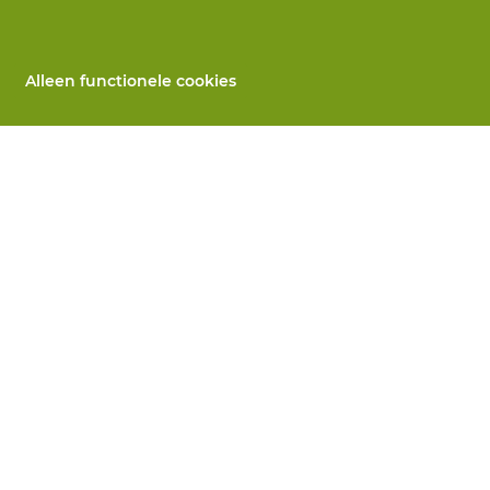
Alleen functionele cookies
Alle producten
llen
PBM's op maat
 herstelling
Handbescherming
ices
Voetbescherming
n
Beschermende kleding
utomaten
 Wij helpen je verder