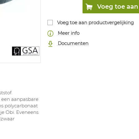
Voeg toe aan 
Voeg toe aan productvergelijking
Meer info
Documenten
tstof.
 een aanpasbare
ns polycarbonaat
dje Obi. Eveneens
elzwaar