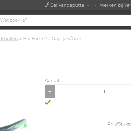
Bel Vandeputte
Werken bij Va
dsbrillen
Bril Forte PC Grijs (zw/Gro)
Aantal
...
Prijs/
Stuks