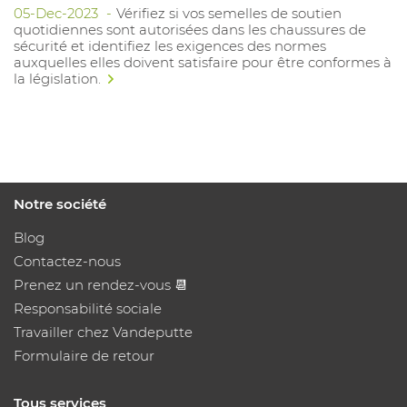
05-Dec-2023
Vérifiez si vos semelles de soutien
quotidiennes sont autorisées dans les chaussures de
sécurité et identifiez les exigences des normes
auxquelles elles doivent satisfaire pour être conformes à
la législation.
Notre société
Blog
Contactez-nous
Prenez un rendez-vous 📆
Responsabilité sociale
Travailler chez Vandeputte
Formulaire de retour
Tous services