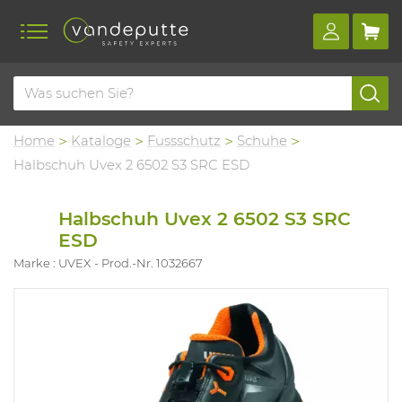
Home
Kataloge
Fussschutz
Schuhe
Halbschuh Uvex 2 6502 S3 SRC ESD
Halbschuh Uvex 2 6502 S3 SRC
ESD
Marke : UVEX
Prod.-Nr. 1032667