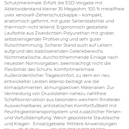
Schutzmerkmale: Erfüllt die ESD-Vorgabe mit
Ableitwiderstand kleiner 35 Megaohm. 100 % metallfreie
uvex xenova®-Zehenschutzkappe – kompakt,
anatomisch geformt, mit guter Seitenstabilität und
thermisch nicht leitend. Ergonomisch gestaltete
Laufsohle aus Zweidichten-Polyurethan mit grober,
selbstreinigender Profilierung und sehr guter
Rutschhemmung. Sicherer Stand auch auf Leitern
aufgrund des stabilisierenden Gelenkbereichs.
Nichtmetallische, durchtritthemmende Einlage nach
neuesten Normvorgaben, beeinträchtigt nicht die
Flexibilität des Schuhs. Komfortmerkmale:
Außerordentlicher Tragekomfort, zu dem ein neu
entwickelter Leisten ebenso beiträgt wie die
klimaoptimierten, atmungsaktiven Materialien. Zur
Vermeidung von Druckstellen nahezu nahtfreie
Schaftkonstruktion aus besonders weichem Rindleder.
Auswechselbares, antistatisches Komfortfußbett mit
Feuchtigkeitstransportsystem und zusätzlicher Fersen-
und Vorfußdämpfung. Weich gepolsterte Staublasche
und Kragen . Einsatzgebiete: Mittlere Anwendungen.