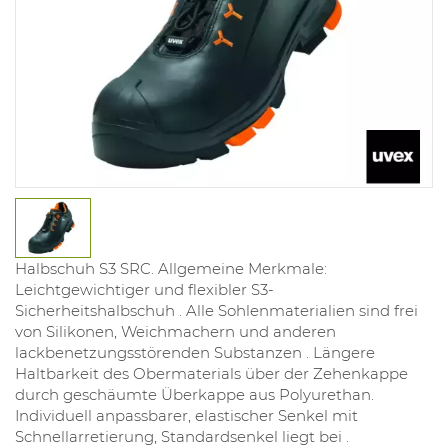
Halbschuh S3 SRC. Allgemeine Merkmale:
Leichtgewichtiger und flexibler S3-
Sicherheitshalbschuh . Alle Sohlenmaterialien sind frei
von Silikonen, Weichmachern und anderen
lackbenetzungsstörenden Substanzen . Längere
Haltbarkeit des Obermaterials über der Zehenkappe
durch geschäumte Überkappe aus Polyurethan.
Individuell anpassbarer, elastischer Senkel mit
Schnellarretierung, Standardsenkel liegt bei .