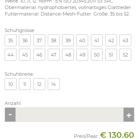
Weite: 10, 11, 12. Norm : EN ISO 20345:2011 S3 SRC.
Obermaterial: hydrophobiertes, vollnarbiges Glattleder.
Futtermaterial: Distance-Mesh-Futter. Größe: 35 bis 52.
Schuhgrösse:
35
36
37
38
39
40
41
42
43
44
45
46
47
48
49
50
51
52
Schuhbreite:
10
11
12
14
Anzahl
€ 130.60
Preis/
Paar
: