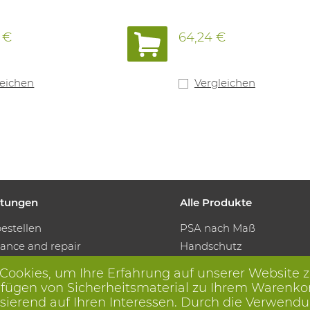
 €
64,24 €
leichen
Vergleichen
istungen
Alle Produkte
estellen
PSA nach Maß
ance and repair
Handschutz
ment services
Fuss Schutz
 Cookies, um Ihre Erfahrung auf unserer Website 
Protektive Kleidung
ügen von Sicherheitsmaterial zu Ihrem Warenkorb, 
ution machines
ierend auf Ihren Interessen. Durch die Verwendu