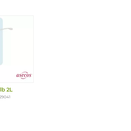
lb 2L
029041