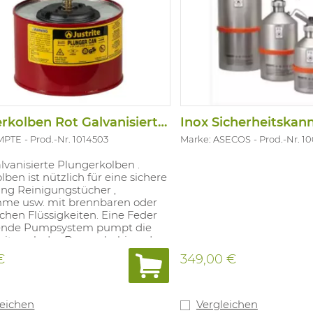
Plungerkolben Rot Galvanisiert 2L
EMPTE
Prod.-Nr. 1014503
Marke: ASECOS
Prod.-Nr. 1
lvanisierte Plungerkolben .
lben ist nützlich für eine sichere
ng Reinigungstücher ,
e usw. mit brennbaren oder
chen Flüssigkeiten. Eine Feder
ende Pumpsystem pumpt die
keit nach das Dumpelschirm dass
rauch beschränkt bis ein
€
349,00 €
 und sofort auch dient wie
ammeanzeige. Die überschüssige
eit kann wieder richtig
Kapazität: 2 Liter.
leichen
Vergleichen