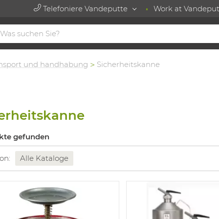
Telefoniere Vandeputte
Work at Vandeput
nsport und handhabung
Sicherheitskanne
erheitskanne
kte gefunden
 on:
Alle Kataloge