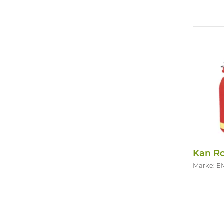
Abmessu
Kan R
Marke: 