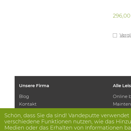
296,00
Verg
Unsere Firma
Alle Le
Blog
Online b
Kontakt
Mainten
Einen Termin machen 📆
Measure
Schön, dass Sie da sind! Vandeputte verwendet
Corporate Social Responsability
Printing
verschiedene Funktionen nutzen, wie das Hinzuf
Arbeiten bei Vandeputte
Distrib
Medien oder das Erhalten von Informationen bas