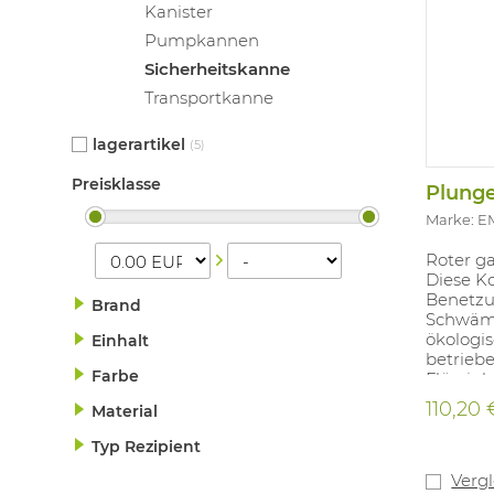
Kanister
Pumpkannen
Sicherheitskanne
Transportkanne
lagerartikel
(5)
Preisklasse
Marke: 
Roter ga
Diese Ko
Benetzu
Brand
Schwämm
ökologis
Einhalt
betrieb
Farbe
Flüssig
das Verb
110,20 
Material
Minimum
eine Fl
Typ Rezipient
Flüssigk
kommen. 
Verg