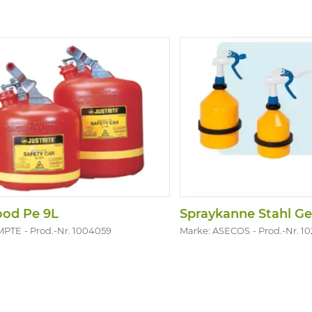
ngen: B 200 x H 250 mm.
ood Pe 9L
Spraykanne Stahl Ge
EMPTE
Prod.-Nr. 1004059
Marke: ASECOS
Prod.-Nr. 1