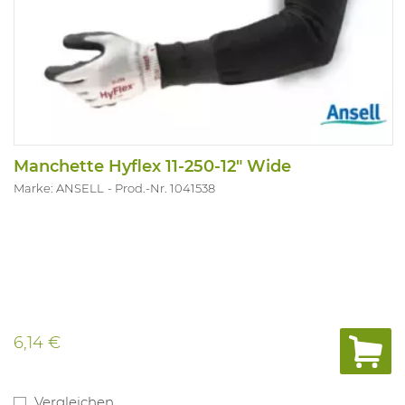
Manchette Hyflex 11-250-12" Wide
Marke: ANSELL
Prod.-Nr. 1041538
6,14 €
Vergleichen