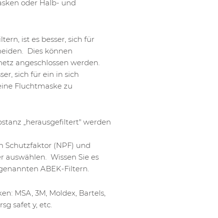
ken oder Halb- und
ern, ist es besser, sich für
eiden. Dies können
tnetz angeschlossen werden.
r, sich für ein in sich
 eine Fluchtmaske zu
bstanz „herausgefiltert" werden
en Schutzfaktor (NPF) und
r auswählen. Wissen Sie es
genannten ABEK-Filtern.
en: MSA, 3M, Moldex, Bartels,
sg safet y, etc.