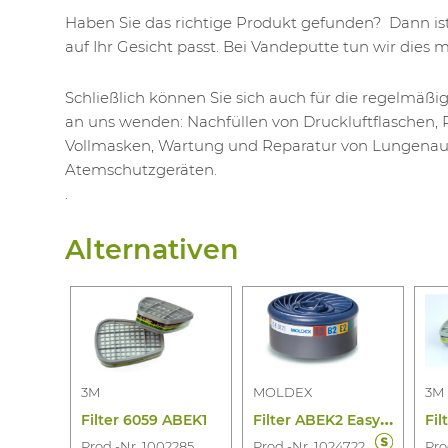
Haben Sie das richtige Produkt gefunden? Dann ist 
auf Ihr Gesicht passt. Bei Vandeputte tun wir dies mit
Schließlich können Sie sich auch für die regelmäß
an uns wenden: Nachfüllen von Druckluftflaschen,
Vollmasken, Wartung und Reparatur von Lungena
Atemschutzgeräten.
.
Alternativen
3M
MOLDEX
3M
F
ilter ABEK2 Easylock 9800
Filter 6059 ABEK1
Fil
Prod.-Nr. 1002285
Prod.-Nr. 1024722
Pro