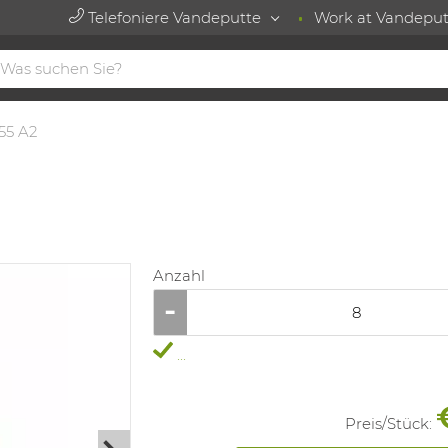
Telefoniere Vandeputte
Work at Vandeput
055 A2
Anzahl
...
Preis/
Stück
: