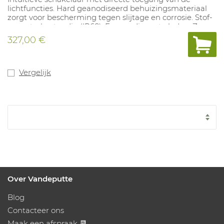
lichtfuncties. Hard geanodiseerd behuizingsmateriaal
zorgt voor bescherming tegen slijtage en corrosie. Stof-
en waterbestendig (IP68). Eenvoudig op te laden. Zeer
geschikt voor reddingsteams en maritieme sector.
327,00 €
Straalbereik tot 1300m, lumen:1000. Inclusief: batterij,
USB-C magnetische laadkabel, polstouwtje, tasje.
Vergelijk
Over Vandeputte
Blog
Contacteer ons
Maak een afspraak 📆