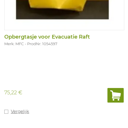
Opbergtasje voor Evacuatie Raft
Merk: MFC
ProdNr. 1054597
75,22 €
Vergelijk