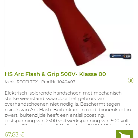
HS Arc Flash & Grip 500V- Klasse 00
Merk: REGELTEX
ProdNr. 1040407
Elektrisch isolerende handschoen met mechanisch
sterke weerstand ,waardoor het gebruik van
overhandschoenen niet nodig is. Beschermt tegen
risico's van Arc Flash. Buitenkant in rood, binnenkant in
zwart, buitenzijde heeft een antislipcoating.
Testspanning van 2500 volt,werkspanning van 500 volt.
Lengte 36 cm, Maten: 6-12. Conform EN60903 klasse 00
cat RC. ASTM F2675: 26,3cal/cm²
67,83 €