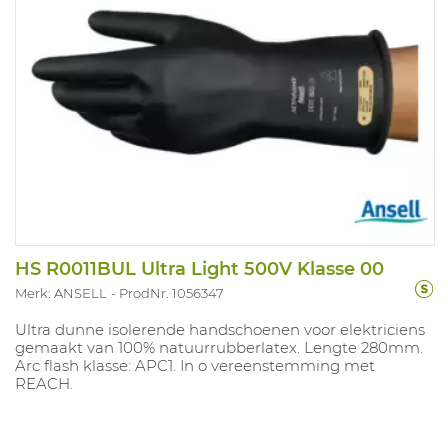
HS R0011BUL Ultra Light 500V Klasse 00
Merk: ANSELL
ProdNr. 1056347
Ultra dunne isolerende handschoenen voor elektriciens
gemaakt van 100% natuurrubberlatex. Lengte 280mm.
Arc flash klasse: APC1. In o vereenstemming met
REACH.