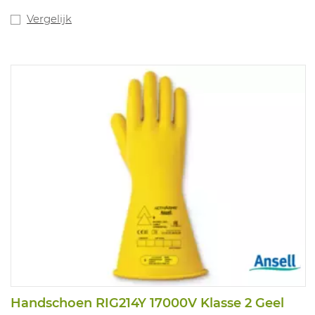
(Categorie A), ozon (Categorie Z) en zeer lage
temperaturen (Categorie C) Klasse 00 Geel beschermt
Vergelijk
tegen vlambogen van Klasse 1 volgens EN 61482-1-2².
Handschoen RIG214Y 17000V Klasse 2 Geel