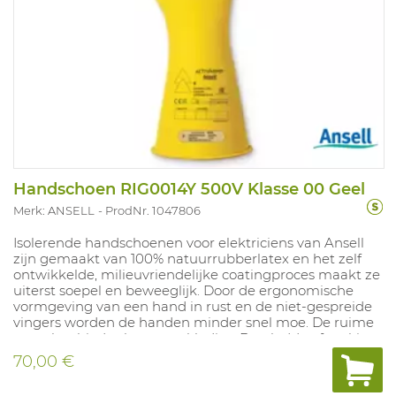
Handschoen RIG0014Y 500V Klasse 00 Geel
Merk: ANSELL
ProdNr. 1047806
Isolerende handschoenen voor elektriciens van Ansell
zijn gemaakt van 100% natuurrubberlatex en het zelf
ontwikkelde, milieuvriendelijke coatingproces maakt ze
uiterst soepel en beweeglijk. Door de ergonomische
vormgeving van een hand in rust en de niet-gespreide
vingers worden de handen minder snel moe. De ruime
manchet biedt plaats aan kleding De gladde afwerking
maakt het gemakkelijk om de handschoenen aan en
70,00 €
uit te trekken. Dikte 1mm, lengte 280mm. Maten: 8-11
Gecertificeerd voor bescherming tegen zuren