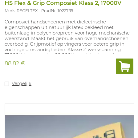
HS Flex & Grip Composiet Klass 2, 17000V
Merk: REGELTEX
ProdNr. 1022735
Composiet handschoenen met diëlectrische
eigenschappen uit natuurlijk latex bekleed met
buitenlaag in polychloropreen voor hoge mechanische
weerstand. Maakt het gebruik van overhandschoenen
overbodig. Grijpmotief op vingers voor betere grip in
vochtige omstandigheden. Klasse 2: werkspanning
17.000V, testspanning 20.000V, speciale eigenschappen
R (zuren, olie, ozon) en C (lage temperaturen). Geleverd
88,82 €
met 1 paar onderhandschoenen. Lengte 41 cm. Kleur:
oranje. Maten: 8-11. Conform EN 60903.
Vergelijk