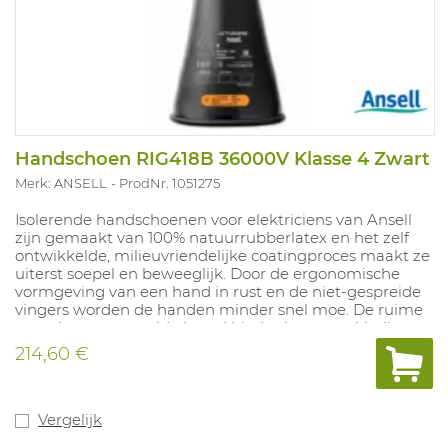
Handschoen RIG418B 36000V Klasse 4 Zwart
Merk: ANSELL
ProdNr. 1051275
Isolerende handschoenen voor elektriciens van Ansell
zijn gemaakt van 100% natuurrubberlatex en het zelf
ontwikkelde, milieuvriendelijke coatingproces maakt ze
uiterst soepel en beweeglijk. Door de ergonomische
vormgeving van een hand in rust en de niet-gespreide
vingers worden de handen minder snel moe. De ruime
manchet met gerolde boord biedt plaats aan kleding
De gladde afwerking maakt het gemakkelijk om de
214,60 €
handschoenen aan en uit te trekken. Lengte 460 mm.
Maten: 8-12 Gecertificeerd categorie R/C. Arc Flash score
EBT: 88 cal/cm²
Vergelijk