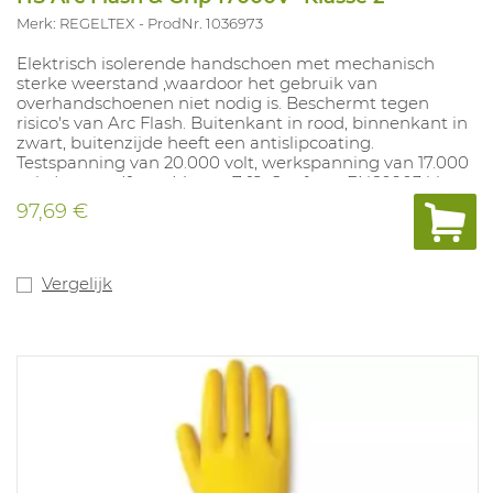
Merk: REGELTEX
ProdNr. 1036973
Elektrisch isolerende handschoen met mechanisch
sterke weerstand ,waardoor het gebruik van
overhandschoenen niet nodig is. Beschermt tegen
risico's van Arc Flash. Buitenkant in rood, binnenkant in
zwart, buitenzijde heeft een antislipcoating.
Testspanning van 20.000 volt, werkspanning van 17.000
volt. Lengte 41 cm, Maten: 7-12. Conform EN60903 klasse
2 cat RC. Arc4>40 (cal/cm²) ASTM F2675: 74,5 cal/cm²
97,69 €
Vergelijk