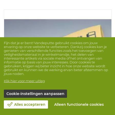
Fijn dat je er bent! Vandeputte gebruikt cookies om jouw
ervaring op onze website te verbeteren. Dankzij cookies kan je
genieten van verschillende functies zoals het toevoegen van
veiligheidsmateriaal in je winkelmandje, het delen van
interessante artikels via sociale media of het ontvangen van
informatie op basis van jouw interesses. Door cookies te
gebruiken, krijgen wij beter inzicht in hoe onze website wordt
gebruikt en kunnen we de werking ervan beter afstemmen op
jouw noden.
Klik hier voor meer uitleg
Cookie-instellingen aanpassen
HS Electrovolt 36000V-Klasse 4
Merk: REGELTEX
ProdNr. 1022742
Alles accepteren
Alleen functionele cookies
Uiterst soepele handschoen in niet-gehard,