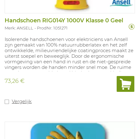
Handschoen RIG014Y 1000V Klasse 0 Geel
Merk: ANSELL
ProdNr. 1051271
Isolerende handschoenen voor elektriciens van Ansell
zijn gemaakt van 100% natuurrubberlatex en het zelf
ontwikkelde, milieuvriendelijke coatingproces maakt ze
uiterst soepel en beweeglijk. Door de ergonomische
vormgeving van een hand in rust en de niet-gespreide
vingers worden de handen minder snel moe. De ruime
manchet met gerolde boord biedt plaats aan kleding
De gladde afwerking maakt het gemakkelijk om de
73,26 €
handschoenen aan en uit te trekken. Dikte 1mm, lengte
350mm. Maten: 8-11 Gecertificeerd voor bescherming
tegen zuren (Categorie A), ozon (Categorie Z) en zeer
lage temperaturen (Categorie C). Klasse 0 Geel
Vergelijk
beschermt tegen vlambogen van Klasse 1 volgens EN
61482-1-2².