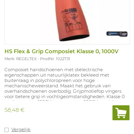
HS Flex & Grip Composiet Klasse 0, 1000V
Merk: REGELTEX
ProdNr. 1022731
Composiet handschoenen met diëlectrische
eigenschappen uit natuurlijklatex bekleed met
buitenlaag in polychloropreen voor hoge
mechanischeweerstand. Maakt het gebruik van
overhandschoenen overbodig. Grijpmotiefop vingers
voor betere grip in vochtigeomstandigheden. Klasse 0:
werkspanning 1000V, testspanning 5000V,speciale
eigenschappen R (zuren, olie, ozon)en C (lage
58,48 €
temperaturen).Geleverd met 1 paar
onderhandschoenen. Lengte 41 cm. Kleur:
oranje.Beschikbaar in de maten 8 t/m 12. Conform EN
60903.
Vergelijk