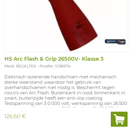
HS Arc Flash & Grip 26500V- Klasse 3
Merk: REGELTEX
ProdNr. 1036974
Elektrisch isolerende handschoen met mechanisch
sterke weerstand ,waardoor het gebruik van
overhandschoenen niet nodig is. Beschermt tegen
risico's van Arc Flash. Buitenkant in rood, binnenkant in
zwart, buitenzijde heeft een anti-slip coating.
Testspanning van 3 0.000 volt, werkspanning van 26.500
volt. Lengte 41 cm, Maten: 7-12. Conform EN60903 klasse
3 cat RC. ARC 4>40(cal/cm²) ASTM F2675: 73,2cal/cm²
126,60 €