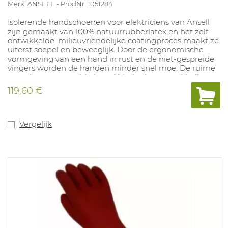
Merk: ANSELL
ProdNr. 1051284
Isolerende handschoenen voor elektriciens van Ansell
zijn gemaakt van 100% natuurrubberlatex en het zelf
ontwikkelde, milieuvriendelijke coatingproces maakt ze
uiterst soepel en beweeglijk. Door de ergonomische
vormgeving van een hand in rust en de niet-gespreide
vingers worden de handen minder snel moe. De ruime
manchet met gerolde boord biedt plaats aan kleding
De gladde afwerking maakt het gemakkelijk om de
119,60 €
handschoenen aan en uit te trekken. Dikte 2,3mm,
lengte 360mm. Maten: 8-11 Gecertificeerd categorie R/C.
ATPV/ 14 cal/cm²
Vergelijk