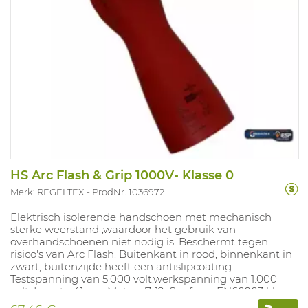
HS Arc Flash & Grip 1000V- Klasse 0
Merk: REGELTEX
ProdNr. 1036972
Elektrisch isolerende handschoen met mechanisch
sterke weerstand ,waardoor het gebruik van
overhandschoenen niet nodig is. Beschermt tegen
risico's van Arc Flash. Buitenkant in rood, binnenkant in
zwart, buitenzijde heeft een antislipcoating.
Testspanning van 5.000 volt,werkspanning van 1.000
volt. Lengte 41 cm, Maten: 7-12. Conform EN60903 klasse
0 cat RC. ARC 4>40(cal/cm²) ASTM F2675: 71,6cal/cm²