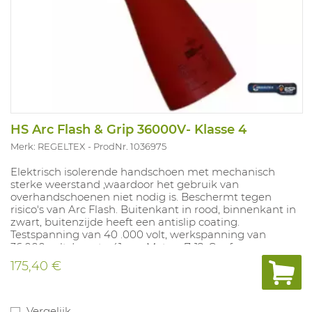
HS Arc Flash & Grip 36000V- Klasse 4
Merk: REGELTEX
ProdNr. 1036975
Elektrisch isolerende handschoen met mechanisch
sterke weerstand ,waardoor het gebruik van
overhandschoenen niet nodig is. Beschermt tegen
risico's van Arc Flash. Buitenkant in rood, binnenkant in
zwart, buitenzijde heeft een antislip coating.
Testspanning van 40 .000 volt, werkspanning van
36.000 volt. Lengte 41 cm, Maten: 7-12. Conform
EN60903 klasse 4 cat RC. ARC 4>40(cal/cm²) ASTM
175,40 €
F2675: 87,7cal/cm²
Vergelijk