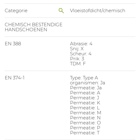
Categorie
Vloeistofdicht/chemisch
CHEMISCH BESTENDIGE
HANDSCHOENEN
EN 388
Abrasie: 4
Snij: X
Scheur: 4
Prik: 3
TDM: F
EN 374-1
Type: Type A
organismen: Ja
Permeatie: Ja
Permeatie: A
Permeatie: J
Permeatie: K
Permeatie: L
Permeatie: M
Permeatie: N
Permeatie: O
Permeatie: P
Permeatie: T