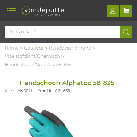
Home
Catalogi
Handbescherming
Vloeistofdicht/Chemisch
Handschoen Alphatec 58-835
Handschoen Alphatec 58-835
Merk : ANSELL
ProdNr. 1064665