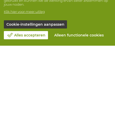
gebruikt en kunnen we de werking ervan beter afstemmen op
jouw noden.
Klik hier voor meer uitleg
Cookie-instellingen aanpassen
Alles accepteren
Alleen functionele cookies
Over Vandeputte
Blog
Contacteer ons
Maak een afspraak 📆
Maatschappelijk Verantwoord Ondernemen
Werken bij Vandeputte
Retourformulier