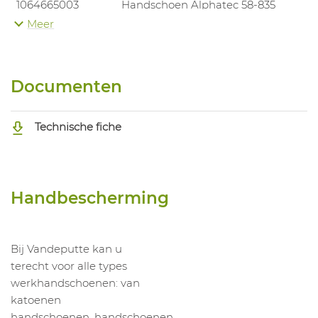
1064665003
Handschoen Alphatec 58-835
Meer
1064665004
Handschoen Alphatec 58-835
1064665005
Handschoen Alphatec 58-835
1064665006
Handschoen Alphatec 58-835
Documenten
Technische fiche
Handbescherming
Bij Vandeputte kan u
terecht voor alle types
werkhandschoenen: van
katoenen
handschoenen, handschoenen