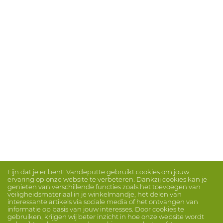
Fijn dat je er bent! Vandeputte gebruikt cookies om jouw
ervaring op onze website te verbeteren. Dankzij cookies kan je
genieten van verschillende functies zoals het toevoegen van
veiligheidsmateriaal in je winkelmandje, het delen van
interessante artikels via sociale media of het ontvangen van
informatie op basis van jouw interesses. Door cookies te
gebruiken, krijgen wij beter inzicht in hoe onze website wordt