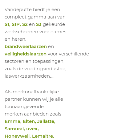
1064639014
HOGE SCHOEN BRICK S3S CI LG FO SR
Vandeputte biedt je een
compleet gamma aan van
S1, S1P, S2
en
S3
gekeurde
werkschoenen voor dames
en heren,
brandweerlaarzen
en
veiligheidslaarzen
voor verschillende
sectoren en toepassingen,
zoals de voedingsindustrie,
laswerkzaamheden,...
Als merkonafhankelijke
partner kunnen wij je alle
toonaangevende
merken aanbieden zoals
Emma, Elten, Jallatte,
Samurai, uvex,
Honeywell, Lemaitre,