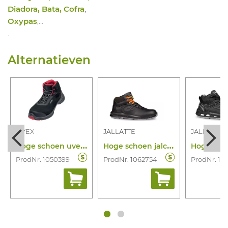
Diadora, Bata, Cofra
,
Oxypas
,…
.
Alternatieven
UVEX
JALLATTE
JALLATTE
H
oge schoen uvex 1 g2 6839 s3 src esd
H
oge schoen jalcopper esd s3s ci lg fo s
ProdNr. 1050399
ProdNr. 1062754
ProdNr. 10