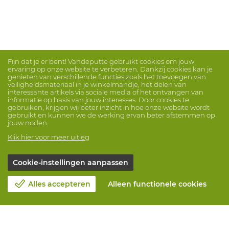
Fijn dat je er bent! Vandeputte gebruikt cookies om jouw
ervaring op onze website te verbeteren. Dankzij cookies kan je
genieten van verschillende functies zoals het toevoegen van
veiligheidsmateriaal in je winkelmandje, het delen van
interessante artikels via sociale media of het ontvangen van
informatie op basis van jouw interesses. Door cookies te
gebruiken, krijgen wij beter inzicht in hoe onze website wordt
gebruikt en kunnen we de werking ervan beter afstemmen op
jouw noden.
Klik hier voor meer uitleg
Cookie-instellingen aanpassen
Alles accepteren
Alleen functionele cookies