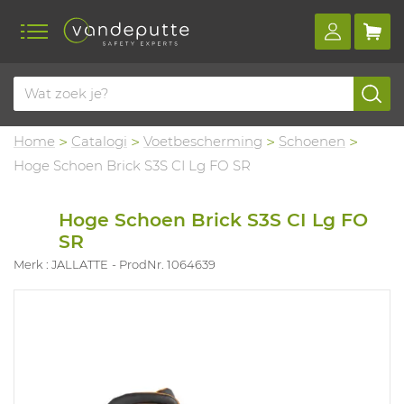
Home
Catalogi
Voetbescherming
Schoenen
Hoge Schoen Brick S3S CI Lg FO SR
Hoge Schoen Brick S3S CI Lg FO
SR
Merk : JALLATTE
ProdNr. 1064639