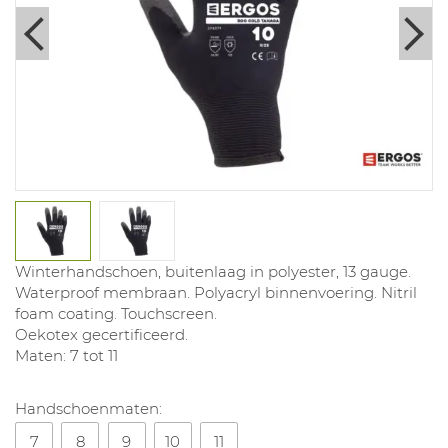
Winterhandschoen, buitenlaag in polyester, 13 gauge.
Waterproof membraan. Polyacryl binnenvoering. Nitril
foam coating. Touchscreen.
Oekotex gecertificeerd.
Maten: 7 tot 11
Handschoenmaten:
7
8
9
10
11