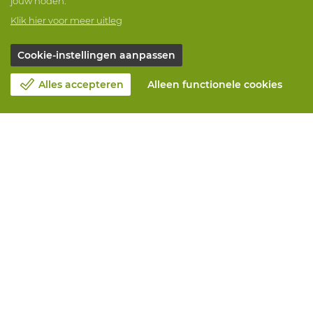
jouw noden.
Klik hier voor meer uitleg
Cookie-instellingen aanpassen
Alles accepteren
Alleen functionele cookies
Over Vandeputte
Blog
Contacteer ons
Maak een afspraak 📆
Maatschappelijk Verantwoord Ondernemen
Werken bij Vandeputte
Retourformulier
Alle diensten