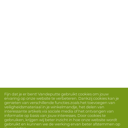
Fijn dat je er bent! Vandeputte gebruikt cookies om jouw
ervaring op onze website te verbeteren. Dankzij cookies kan je
genieten van verschillende functies zoals het toevoegen van
veiligheidsmateriaal in je winkelmandje, het delen van
interessante artikels via sociale media of het ontvangen van
informatie op basis van jouw interesses. Door cookies te
gebruiken, krijgen wij beter inzicht in hoe onze website wordt
gebruikt en kunnen we de werking ervan beter afstemmen op