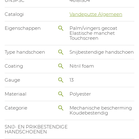
UNSPSC
46181504
Catalogi
Vandeputte Algemeen
Eigenschappen
Palm/vingers gecoat
Elastische manchet
Touchscreen
Type handschoen
Snijbestendige handschoen
Coating
Nitril foam
Gauge
13
Materiaal
Polyester
Categorie
Mechanische bescherming
Koudebestendig
SNIJ- EN PRIKBESTENDIGE
HANDSCHOENEN