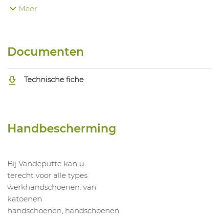
Meer
1063616005
Handschoen Ergos Tanaga
1063616006
Handschoen Ergos Tanaga
Documenten
Technische fiche
Handbescherming
Bij Vandeputte kan u
terecht voor alle types
werkhandschoenen: van
katoenen
handschoenen, handschoenen