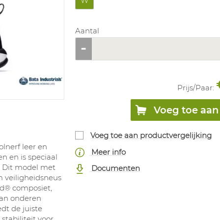
W
Aantal
Prijs/
Paar
:
Voeg toe aan 
Voeg toe aan productvergelijking
lnerf leer en
Meer info
en en is speciaal
 Dit model met
Documenten
 veiligheidsneus
rd® composiet,
van onderen
dt de juiste
tabiliteit voor