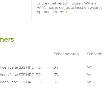
ontdek het verschil tussen WR en
WPA, hoe je de juiste kiest en waar je
op moet letten.
mers
Schoenmaten
Schoenbre
hoen Jane S3S HRO FO
34
W
hoen Jane S3S HRO FO
35
W
hoen Jane S3S HRO FO
36
W
hoen Jane S3S HRO FO
37
W
hoen Jane S3S HRO FO
38
W
hoen Jane S3S HRO FO
39
W