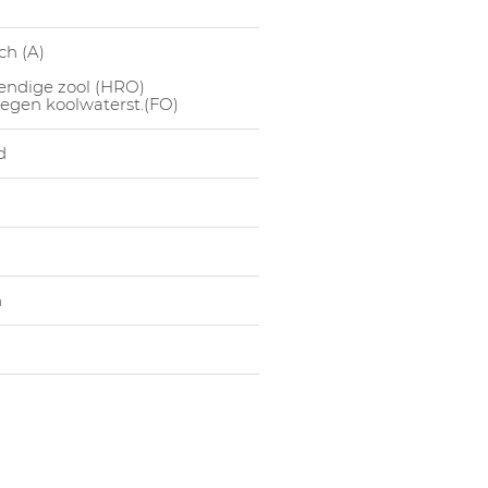
1063378007
Hoge Sc
ch (A)
1063378008
Hoge Sc
endige zool (HRO)
1063378009
Hoge Sc
egen koolwaterst.(FO)
d
n