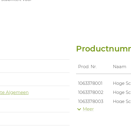
Productnum
Prod. Nr.
Naam
1063378001
Hoge Sc
te Algemeen
1063378002
Hoge Sc
1063378003
Hoge Sc
Meer
1063378004
Hoge Sc
1063378005
Hoge Sc
1063378006
Hoge Sc