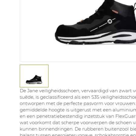
De Jane veiligheidsschoen, vervaardigd van zwart vo
suède, is geclassificeerd als een S3S veiligheidsscho
ontworpen met de perfecte pasvorm voor vrouwen.
gemiddelde hoogte is uitgerust met een aluminium
en een penetratiebestendig inzetstuk van FlexGua
wat voorkomt dat scherpe voorwerpen de schoen 
kunnen binnendringen. De rubberen buitenzool bie
balans tussen energieteruggave, schokabsorptie en s