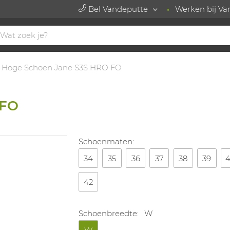
Bel Vandeputte
Werken bij Va
Hoge Schoen Jane S3S HRO FO
 FO
Schoenmaten:
34
35
36
37
38
39
42
Schoenbreedte:
W