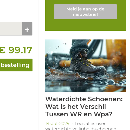
Meld je aan op de
nieuwsbrief
€ 99.17
bestelling
Waterdichte Schoenen:
Wat Is het Verschil
Tussen WR en Wpa?
14-Jul-2025
Lees alles over
waterdichte veiligheidsschoenen: