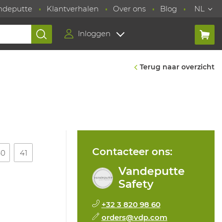
ndeputte
Klantverhalen
Over ons
Blog
NL
Inloggen
Terug naar overzicht
Contacteer ons:
40
41
Vandeputte
Safety
+32 3 820 98 60
orders@vdp.com