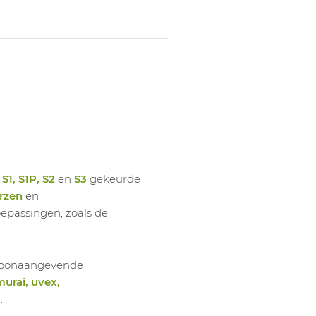
n
S1, S1P, S2
en
S3
gekeurde
rzen
en
oepassingen, zoals de
e toonaangevende
murai, uvex,
,…