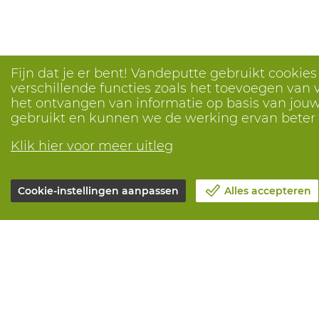
Fijn dat je er bent! Vandeputte gebruikt cookie
verschillende functies zoals het toevoegen van v
het ontvangen van informatie op basis van jouw 
gebruikt en kunnen we de werking ervan bete
Klik hier voor meer uitleg
Cookie-instellingen aanpassen
Alles accepteren
Over Vandeputte
Alle diensten
Blog
Online beste