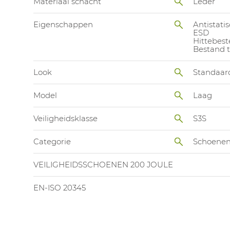
Materiaal schacht
Leder
Eigenschappen
Antistatis
ESD
Hittebest
Bestand t
Look
Standaar
Model
Laag
Veiligheidsklasse
S3S
Categorie
Schoene
VEILIGHEIDSSCHOENEN 200 JOULE
EN-ISO 20345