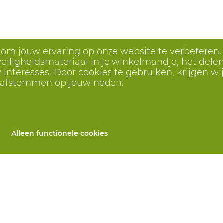
s om jouw ervaring op onze website te verbeteren.
eiligheidsmateriaal in je winkelmandje, het delen 
interesses. Door cookies te gebruiken, krijgen wij
r afstemmen op jouw noden.
Alleen functionele cookies
Alle producten
llen
PBM's op maat