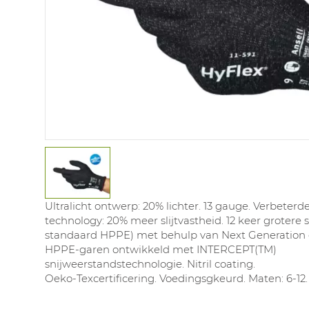
Ultralicht ontwerp: 20% lichter. 13 gauge. Verbeterd
technology: 20% meer slijtvastheid. 12 keer grotere 
standaard HPPE) met behulp van Next Generation
HPPE-garen ontwikkeld met INTERCEPT(TM)
snijweerstandstechnologie. Nitril coating.
Oeko-Texcertificering. Voedingsgkeurd. Maten: 6-12.