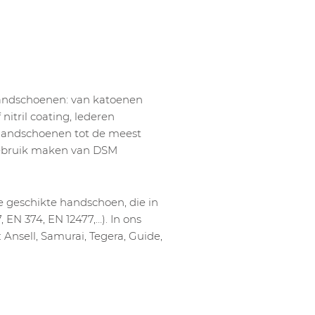
handschoenen: van katoenen
itril coating, lederen
andschoenen tot de meest
gebruik maken van DSM
e geschikte handschoen, die in
 EN 374, EN 12477,…). In ons
Ansell, Samurai, Tegera, Guide,