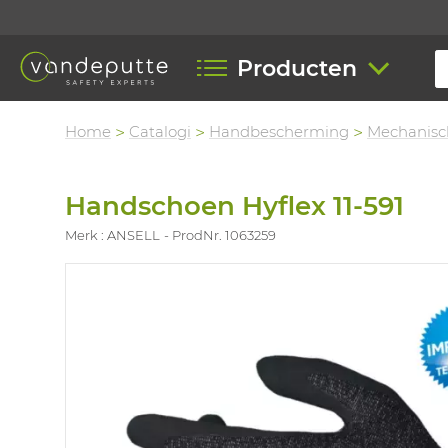
Producten
Home
Catalogi
Handbescherming
Mechanisc
Handschoen Hyflex 11-591
Merk : ANSELL
ProdNr. 1063259