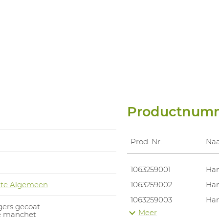
Productnum
Prod. Nr.
Na
1063259001
Han
te Algemeen
1063259002
Han
1063259003
Han
gers gecoat
Meer
he manchet
1063259004
Han