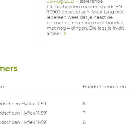
03-Aug-2021
Isolerende
handschoenen moeten steeds EN
60903 gekeurd zijn. Maar lang niet
iedereen weet dat je naast de
normering rekening moet houden
met nog 4 dingen. Die lees je in dit
artikel.
mers
am
Handschoenmaten
dschoen Hyflex 11-591
6
dschoen Hyflex 11-591
7
dschoen Hyflex 11-591
8
dschoen Hyflex 11-591
9