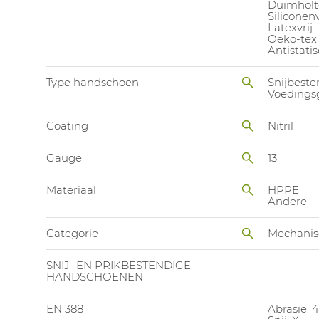
Duimholte
Siliconenv
Latexvrij
Oeko-tex
Antistati
Type handschoen
Snijbest
Voedings
Coating
Nitril
Gauge
13
Materiaal
HPPE
Andere
Categorie
Mechanis
SNIJ- EN PRIKBESTENDIGE
HANDSCHOENEN
EN 388
Abrasie: 4