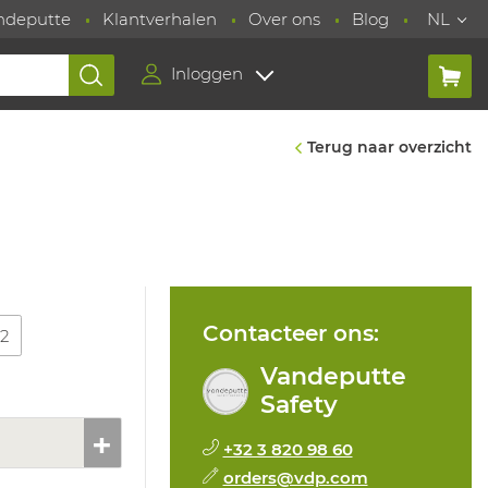
ndeputte
Klantverhalen
Over ons
Blog
NL
Inloggen
Terug naar overzicht
Contacteer ons:
12
Vandeputte
Safety
+32 3 820 98 60
orders@vdp.com