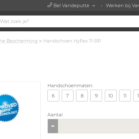
Bel Vandeputte
Werken bij Va
he Bescherming
Handschoen Hyflex 11-591
Handschoenmaten:
6
7
8
9
10
11
Aantal