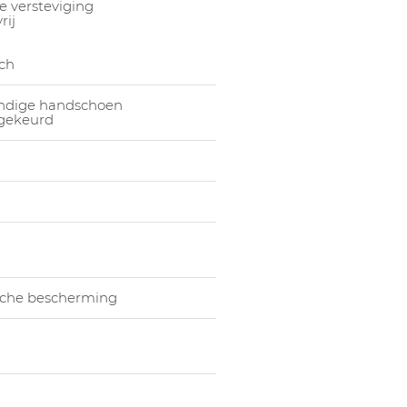
 versteviging
rij
1063259005
Han
1063259006
Han
sch
1063259007
Han
endige handschoen
gekeurd
che bescherming