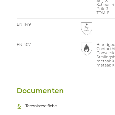
Snij: X
Scheur: 4
Prik: 3
TDM: F
EN 1149
EN 407
Brandged
Contacthit
Convectie
Stralingsh
metaal: X
metaal: X
Documenten
Technische fiche