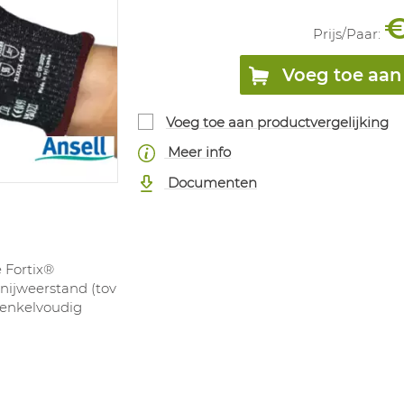
€
Prijs/
Paar
:
Voeg toe aan 
Voeg toe aan productvergelijking
Meer info
Documenten
e Fortix®
snijweerstand (tov
 enkelvoudig