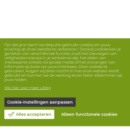
Fijn dat je er bent! Vandeputte gebruikt cookies om jouw
ervaring op onze website te verbeteren. Dankzij cookies kan je
genieten van verschillende functies zoals het toevoegen van
veiligheidsmateriaal in je winkelmandje, het delen van
interessante artikels via sociale media of het ontvangen van
informatie op basis van jouw interesses. Door cookies te
gebruiken, krijgen wij beter inzicht in hoe onze website wordt
gebruikt en kunnen we de werking ervan beter afstemmen op
jouw noden.
Klik hier voor meer uitleg
Cookie-instellingen aanpassen
Alles accepteren
Alleen functionele cookies