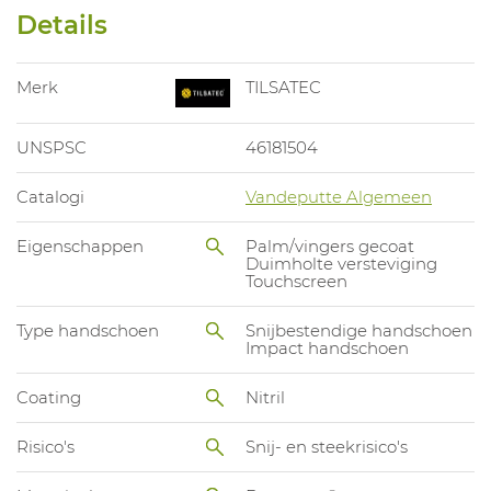
Details
Merk
TILSATEC
UNSPSC
46181504
Catalogi
Vandeputte Algemeen
Eigenschappen
Palm/vingers gecoat
Duimholte versteviging
Touchscreen
Type handschoen
Snijbestendige handschoen
Impact handschoen
Coating
Nitril
Risico's
Snij- en steekrisico's