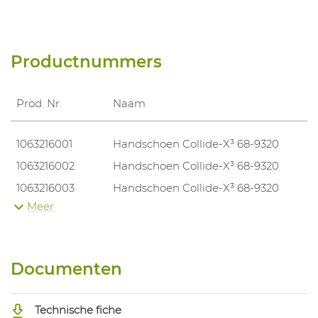
Productnummers
Prod. Nr.
Naam
1063216001
Handschoen Collide-X³ 68-9320
1063216002
Handschoen Collide-X³ 68-9320
1063216003
Handschoen Collide-X³ 68-9320
Meer
1063216004
Handschoen Collide-X³ 68-9320
1063216005
Handschoen Collide-X³ 68-9320
1063216006
Handschoen Collide-X³ 68-9320
Documenten
Technische fiche