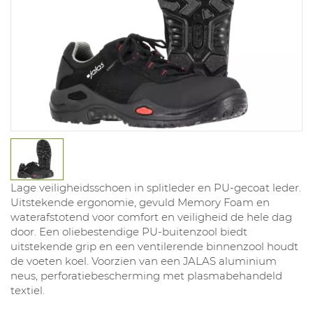
Lage veiligheidsschoen in splitleder en PU-gecoat leder.
Uitstekende ergonomie, gevuld Memory Foam en
waterafstotend voor comfort en veiligheid de hele dag
door. Een oliebestendige PU-buitenzool biedt
uitstekende grip en een ventilerende binnenzool houdt
de voeten koel. Voorzien van een JALAS aluminium
neus, perforatiebescherming met plasmabehandeld
textiel.