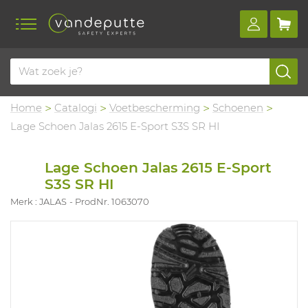
Home
Catalogi
Voetbescherming
Schoenen
Lage Schoen Jalas 2615 E-Sport S3S SR HI
Lage Schoen Jalas 2615 E-Sport
S3S SR HI
Merk : JALAS
ProdNr. 1063070