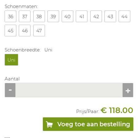
Schoenmaten:
36
37
38
39
40
41
42
43
44
45
46
47
Schoenbreedte:
Uni
Uni
Aantal
€ 118.00
Prijs/
Paar
:
Voeg toe aan bestelling