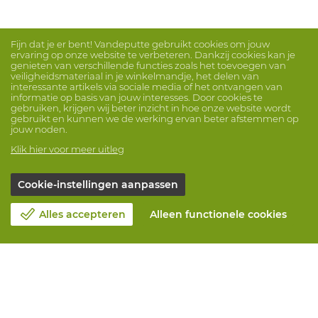
Fijn dat je er bent! Vandeputte gebruikt cookies om jouw
ervaring op onze website te verbeteren. Dankzij cookies kan je
genieten van verschillende functies zoals het toevoegen van
veiligheidsmateriaal in je winkelmandje, het delen van
interessante artikels via sociale media of het ontvangen van
informatie op basis van jouw interesses. Door cookies te
gebruiken, krijgen wij beter inzicht in hoe onze website wordt
gebruikt en kunnen we de werking ervan beter afstemmen op
jouw noden.
Klik hier voor meer uitleg
Cookie-instellingen aanpassen
Alles accepteren
Alleen functionele cookies
Over Vandeputte
Blog