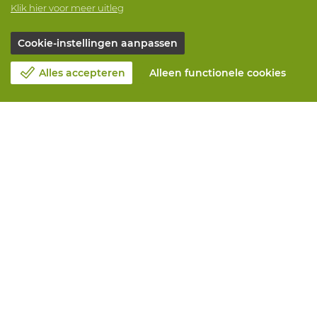
Klik hier voor meer uitleg
Cookie-instellingen aanpassen
Alles accepteren
Alleen functionele cookies
Over Vandeputte
Blog
Contacteer ons
Maak een afspraak 📆
Maatschappelijk Verantwoord Ondernemen
Werken bij Vandeputte
Retourformulier
Alle diensten