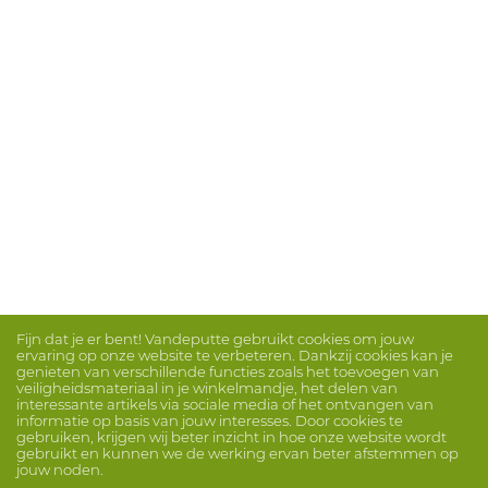
Fijn dat je er bent! Vandeputte gebruikt cookies om jouw
ervaring op onze website te verbeteren. Dankzij cookies kan je
genieten van verschillende functies zoals het toevoegen van
veiligheidsmateriaal in je winkelmandje, het delen van
interessante artikels via sociale media of het ontvangen van
informatie op basis van jouw interesses. Door cookies te
gebruiken, krijgen wij beter inzicht in hoe onze website wordt
gebruikt en kunnen we de werking ervan beter afstemmen op
jouw noden.