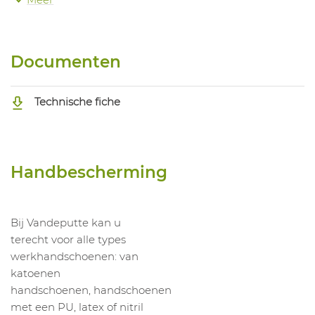
1063050005
Handschoen 398500 / Green 500
1063050006
Handschoen 398500 / Green 500
Documenten
Technische fiche
Handbescherming
Bij Vandeputte kan u
terecht voor alle types
werkhandschoenen: van
katoenen
handschoenen, handschoenen
met een PU, latex of nitril