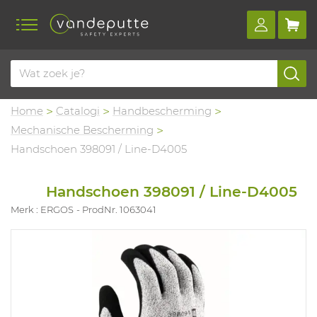
Home
Catalogi
Handbescherming
Mechanische Bescherming
Handschoen 398091 / Line-D4005
Handschoen 398091 / Line-D4005
Merk : ERGOS
ProdNr. 1063041