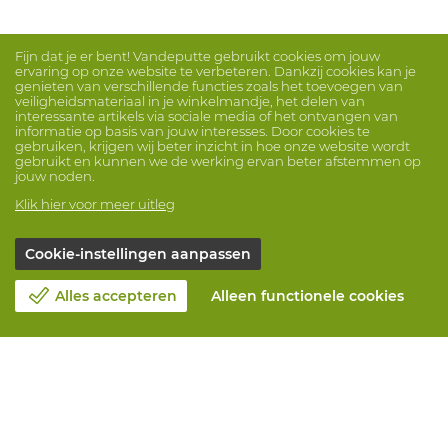
Fijn dat je er bent! Vandeputte gebruikt cookies om jouw
ervaring op onze website te verbeteren. Dankzij cookies kan je
genieten van verschillende functies zoals het toevoegen van
veiligheidsmateriaal in je winkelmandje, het delen van
interessante artikels via sociale media of het ontvangen van
informatie op basis van jouw interesses. Door cookies te
gebruiken, krijgen wij beter inzicht in hoe onze website wordt
gebruikt en kunnen we de werking ervan beter afstemmen op
jouw noden.
Klik hier voor meer uitleg
Cookie-instellingen aanpassen
Alles accepteren
Alleen functionele cookies
Over Vandeputte
Blog