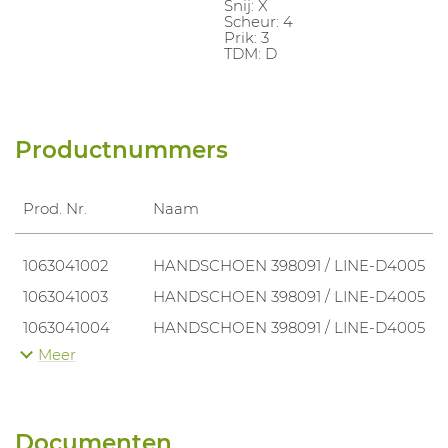
Snij: X
Scheur: 4
Prik: 3
TDM: D
Productnummers
Prod. Nr.
Naam
1063041002
HANDSCHOEN 398091 / LINE-D4005
1063041003
HANDSCHOEN 398091 / LINE-D4005
1063041004
HANDSCHOEN 398091 / LINE-D4005
Meer
1063041005
HANDSCHOEN 398091 / LINE-D4005
1063041006
HANDSCHOEN 398091 / LINE-D4005
Documenten