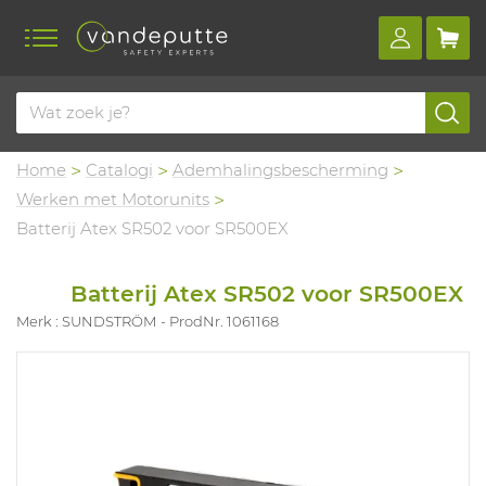
Home
Catalogi
Ademhalingsbescherming
Werken met Motorunits
Batterij Atex SR502 voor SR500EX
Batterij Atex SR502 voor SR500EX
Merk : SUNDSTRÖM
ProdNr. 1061168