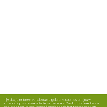
Fijn dat je er bent! Vandeputte gebruikt cookies om jouw
ervaring op onze website te verbeteren. Dankzij cookies kan je
genieten van verschillende functies zoals het toevoegen van