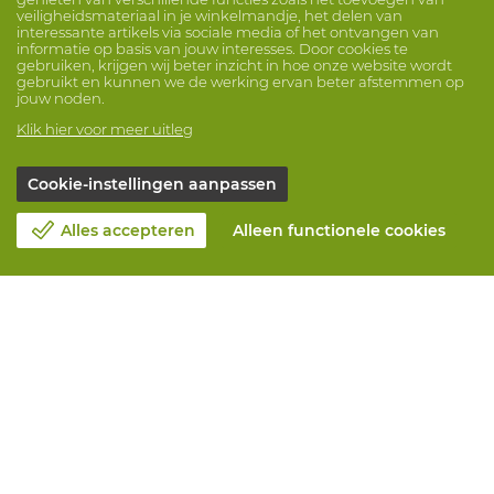
veiligheidsmateriaal in je winkelmandje, het delen van
interessante artikels via sociale media of het ontvangen van
informatie op basis van jouw interesses. Door cookies te
gebruiken, krijgen wij beter inzicht in hoe onze website wordt
gebruikt en kunnen we de werking ervan beter afstemmen op
jouw noden.
Klik hier voor meer uitleg
Cookie-instellingen aanpassen
Alles accepteren
Alleen functionele cookies
Over Vandeputte
Blog
Contacteer ons
Maak een afspraak 📆
Maatschappelijk Verantwoord Ondernemen
Werken bij Vandeputte