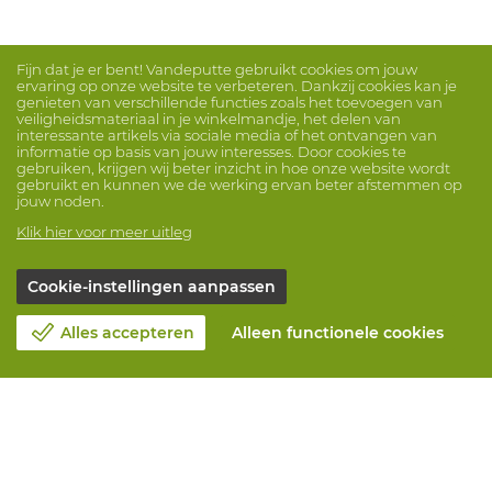
Fijn dat je er bent! Vandeputte gebruikt cookies om jouw
ervaring op onze website te verbeteren. Dankzij cookies kan je
genieten van verschillende functies zoals het toevoegen van
veiligheidsmateriaal in je winkelmandje, het delen van
interessante artikels via sociale media of het ontvangen van
informatie op basis van jouw interesses. Door cookies te
gebruiken, krijgen wij beter inzicht in hoe onze website wordt
gebruikt en kunnen we de werking ervan beter afstemmen op
jouw noden.
Klik hier voor meer uitleg
Cookie-instellingen aanpassen
Alles accepteren
Alleen functionele cookies
Over Vandeputte
Blog