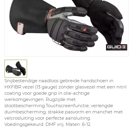
Snijbestendige naadloos gebreide handschoen in
HXFIBR vezel (13 gauge) zonder glasvezel met een nitril
coating voor goede grip in olie-achtige
werkomgevingen. Rugzijde met
stootbescherming.Touchscreenfunctie, verlengde
duimbescherming, strakke pasvorm en manchet met
velcrosluiting voor perfecte aansluiting.
Voedingsgekeurd. DMF vrij. Maten: 6-12.