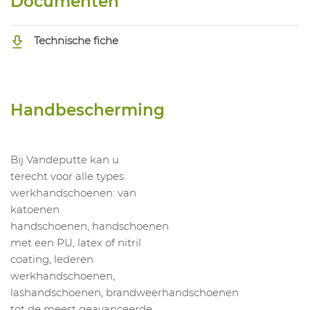
Documenten
1059414007
Handschoen Guide Hxfibr 6615
Technische fiche
Handbescherming
Bij Vandeputte kan u
terecht voor alle types
werkhandschoenen: van
katoenen
handschoenen, handschoenen
met een PU, latex of nitril
coating, lederen
werkhandschoenen,
lashandschoenen, brandweerhandschoenen
tot de meest geavanceerde