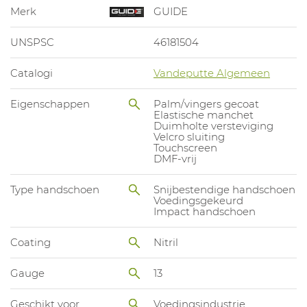
Merk
GUIDE
UNSPSC
46181504
Catalogi
Vandeputte Algemeen
Eigenschappen
Palm/vingers gecoat
Elastische manchet
Duimholte versteviging
Velcro sluiting
Touchscreen
DMF-vrij
Type handschoen
Snijbestendige handschoen
Voedingsgekeurd
Impact handschoen
Coating
Nitril
Gauge
13
Geschikt voor
Voedingsindustrie