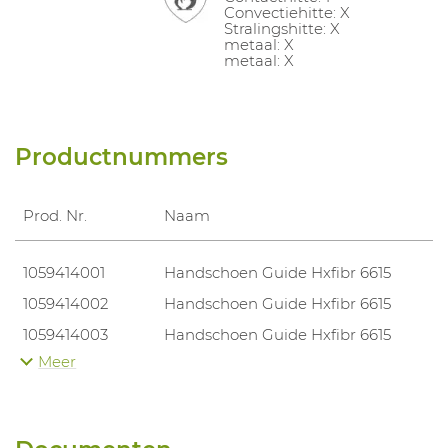
Convectiehitte: X
Stralingshitte: X
metaal: X
metaal: X
Productnummers
Prod. Nr.
Naam
1059414001
Handschoen Guide Hxfibr 6615
1059414002
Handschoen Guide Hxfibr 6615
1059414003
Handschoen Guide Hxfibr 6615
Meer
1059414004
Handschoen Guide Hxfibr 6615
1059414005
Handschoen Guide Hxfibr 6615
1059414006
Handschoen Guide Hxfibr 6615