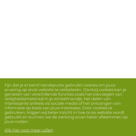
Fijn dat je er bent! Vandeputte gebruikt cookies om jouw
ervaring op onze website te verbeteren. Dankzij cookies kan je
genieten van verschillende functies zoals het toevoegen van
veiligheidsmateriaal in je winkelmandje, het delen van
interessante artikels via sociale media of het ontvangen van
informatie op basis van jouw interesses. Door cookies te
gebruiken, krijgen wij beter inzicht in hoe onze website wordt
gebruikt en kunnen we de werking ervan beter afstemmen op
jouw noden.
Klik hier voor meer uitleg