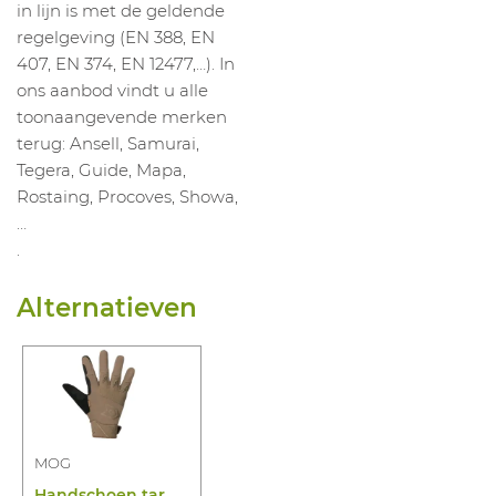
in lijn is met de geldende
regelgeving (EN 388, EN
407, EN 374, EN 12477,…). In
ons aanbod vindt u alle
toonaangevende merken
terug: Ansell, Samurai,
Tegera, Guide, Mapa,
Rostaing, Procoves, Showa,
…
.
Alternatieven
MOG
H
andschoen target polar coyote brown