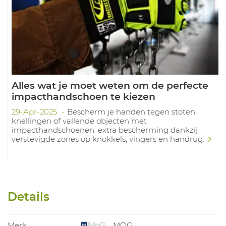
Alles wat je moet weten om de perfecte
impacthandschoen te kiezen
29-Apr-2025
Bescherm je handen tegen stoten,
knellingen of vallende objecten met
impacthandschoenen: extra bescherming dankzij
verstevigde zones op knokkels, vingers en handrug.
Details
Merk
MOG