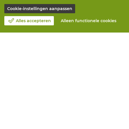
Cookie-instellingen aanpassen
Alles accepteren
Alleen functionele cookies
Over Vandeputte
Blog
Contacteer ons
Maak een afspraak 📆
Maatschappelijk Verantwoord Ondernemen
Werken bij Vandeputte
Retourformulier
Alle diensten
Online bestellen
Onderhoud en herstelling