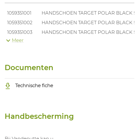
1059351001
HANDSCHOEN TARGET POLAR BLACK 55
1059351002
HANDSCHOEN TARGET POLAR BLACK 55
1059351003
HANDSCHOEN TARGET POLAR BLACK 55
Meer
1059351004
HANDSCHOEN TARGET POLAR BLACK 55
1059351005
HANDSCHOEN TARGET POLAR BLACK 55
1059351006
HANDSCHOEN TARGET POLAR BLACK 55
Documenten
1059351007
HANDSCHOEN TARGET POLAR BLACK 55
Technische fiche
Handbescherming
Bij Vandeputte kan u