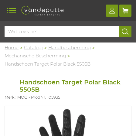
Home
Catalogi
Handbescherming
Mechanische Bescherming
Handschoen Target Polar Black 5505B
Handschoen Target Polar Black
5505B
Merk : MOG
ProdNr. 1059351