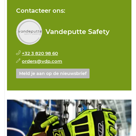
Contacteer ons:
Vandeputte Safety
+32 3 820 98 60
orders@vdp.com
Meld je aan op de nieuwsbrief