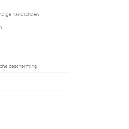
1059017005
Hands
1059017006
Hands
endige handschoen
m
che bescherming