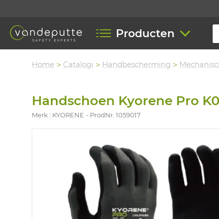
Producten
Home
Catalogi
Handbescherming
Mechanisc
Handschoen Kyorene Pro K0
Merk : KYORENE
ProdNr. 1059017