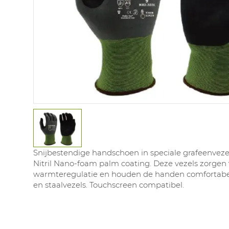
Snijbestendige handschoen in speciale grafeenvez
Nitril Nano-foam palm coating. Deze vezels zorgen
warmteregulatie en houden de handen comfortabel
en staalvezels. Touchscreen compatibel.