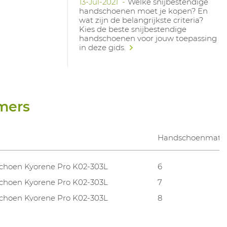
13-Jul-2021
Welke snijbestendige
handschoenen moet je kopen? En
wat zijn de belangrijkste criteria?
Kies de beste snijbestendige
handschoenen voor jouw toepassing
in deze gids.
mers
Handschoenmate
choen Kyorene Pro K02-303L
6
choen Kyorene Pro K02-303L
7
choen Kyorene Pro K02-303L
8
choen Kyorene Pro K02-303L
9