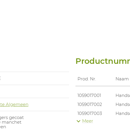
Productnum
E
Prod. Nr.
Naam
1059017001
Hands
te Algemeen
1059017002
Hands
1059017003
Hands
gers gecoat
Meer
he manchet
1059017004
Hands
een