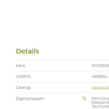
Details
Merk
KYOREN
UNSPSC
46181504
Catalogi
Vandeput
Eigenschappen
Palm/vin
Elastisc
Touchscr