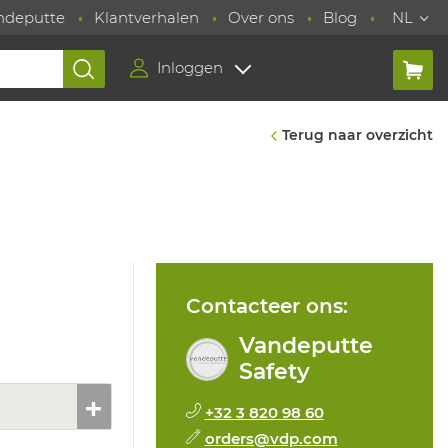
ndeputte
Klantverhalen
Over ons
Blog
NL
Inloggen
Terug naar overzicht
Contacteer ons:
Vandeputte
Safety
+32 3 820 98 60
orders@vdp.com