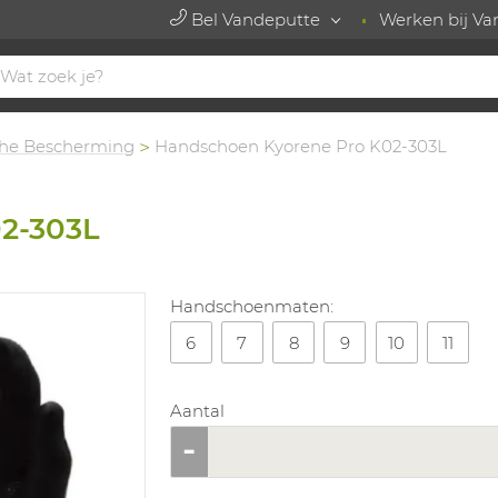
Bel Vandeputte
Werken bij Va
he Bescherming
Handschoen Kyorene Pro K02-303L
2-303L
Handschoenmaten:
6
7
8
9
10
11
Aantal