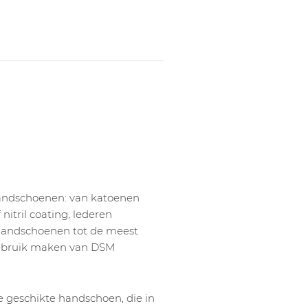
handschoenen: van katoenen
itril coating, lederen
andschoenen tot de meest
gebruik maken van DSM
e geschikte handschoen, die in