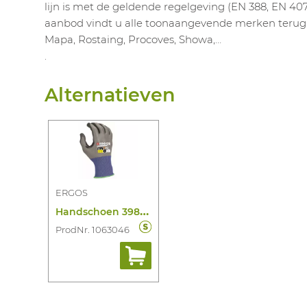
lijn is met de geldende regelgeving (EN 388, EN 407,
aanbod vindt u alle toonaangevende merken terug: 
Mapa, Rostaing, Procoves, Showa,…
.
Alternatieven
ERGOS
H
andschoen 398330C / Gt-330
ProdNr. 1063046