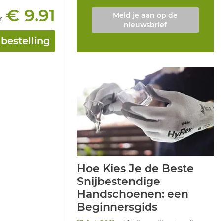
€ 9.91
Meld je aan op de
r
:
nieuwsbrief
bestelling
Hoe Kies Je de Beste
Snijbestendige
Handschoenen: een
Beginnersgids