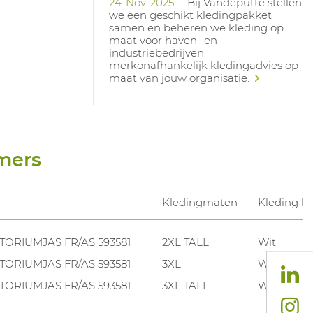
24-Nov-2025
Bij Vandeputte stellen
we een geschikt kledingpakket
samen en beheren we kleding op
maat voor haven- en
industriebedrijven:
merkonafhankelijk kledingadvies op
maat van jouw organisatie.
mers
Kledingmaten
Kleding k
ORIUMJAS FR/AS 593581
2XL TALL
Wit
ORIUMJAS FR/AS 593581
3XL
Wit
ORIUMJAS FR/AS 593581
3XL TALL
Wit
ORIUMJAS FR/AS 593581
L
Wit