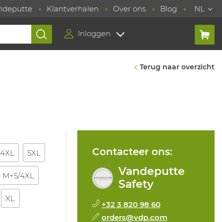
ndeputte
Klantverhalen
Over ons
Blog
NL
Inloggen
Terug naar overzicht
Contacteer ons:
4XL
5XL
Vandeputte
M+5/4XL
Safety
XL
+32 3 820 98 60
orders@vdp.com