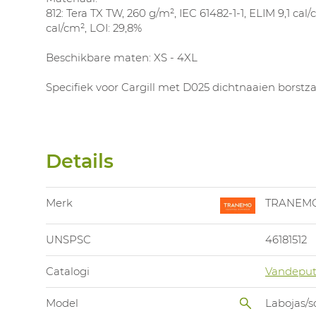
812: Tera TX TW, 260 g/m², IEC 61482-1-1, ELIM 9,1 cal/
cal/cm², LOI: 29,8%
Beschikbare maten: XS - 4XL
Specifiek voor Cargill met D025 dichtnaaien borstz
Details
Merk
TRANEM
UNSPSC
46181512
Catalogi
Vandeput
Model
Labojas/s