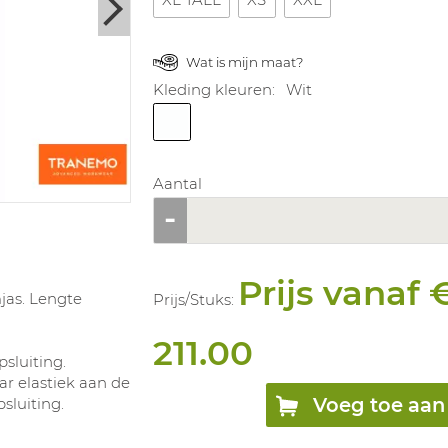
Wat is mijn maat?
Kleding kleuren:
Wit
Aantal
Prijs vanaf 
jas. Lengte
Prijs/
Stuks
:
211.00
sluiting.
ar elastiek aan de
Voeg toe aan 
sluiting.