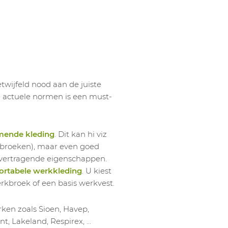
1055990006
LABORAT
wijfeld nood aan de juiste
le actuele normen is een must-
mende kleding
. Dit kan hi viz
werkbroeken), maar even goed
mvertragende eigenschappen.
rtabele werkkleding
. U kiest
erkbroek of een basis werkvest.
ken zoals Sioen, Havep,
nt, Lakeland, Respirex, …