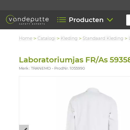
Producten
Home
Catalogi
Kleding
Standaard Kleding
Laboratoriumjas FR/As 5935
Merk : TRANEMO
ProdNr. 1055990