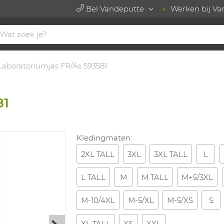
Bel Vandeputte
Werken bij Va
Laboratoriumjas FR/As 593581
81
Kledingmaten:
2XL TALL
3XL
3XL TALL
L
L TALL
M
M TALL
M+5/3XL
M-10/4XL
M-5/XL
M-5/XS
S
XL TALL
XS
XXL