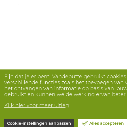
.
Fijn dat je er bent! Vandeputte gebruikt cookie
verschillende functies zoals het toevoegen van v
het ontvangen van informatie op basis van jouw 
gebruikt en kunnen we de werking ervan bete
Klik hier voor meer uitleg
Cookie-instellingen aanpassen
Alles accepteren