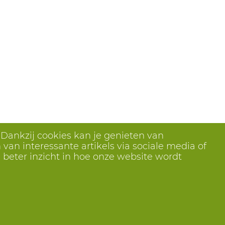
 Dankzij cookies kan je genieten van
van interessante artikels via sociale media of
 beter inzicht in hoe onze website wordt