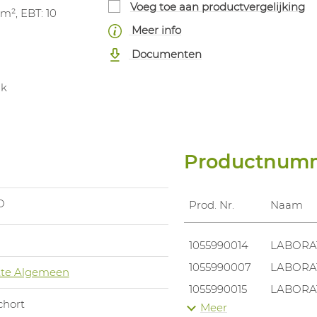
Voeg toe aan productvergelijking
cm², EBT: 10
Meer info
Documenten
ak
Productnum
O
Prod. Nr.
Naam
1055990014
LABORAT
1055990007
LABORAT
te Algemeen
1055990015
LABORAT
chort
Meer
1055990004
LABORAT