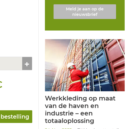
Meld je aan op de
nieuwsbrief
€
Werkkleding op maat
van de haven en
industrie – een
bestelling
totaaloplossing