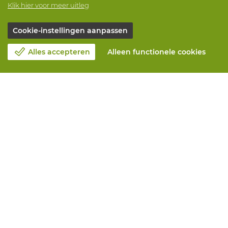
Klik hier voor meer uitleg
Cookie-instellingen aanpassen
Alles accepteren
Alleen functionele cookies
Over Vandeputte
Blog
Contacteer ons
Maak een afspraak 📆
Maatschappelijk Verantwoord Ondernemen
Werken bij Vandeputte
Retourformulier
Alle diensten