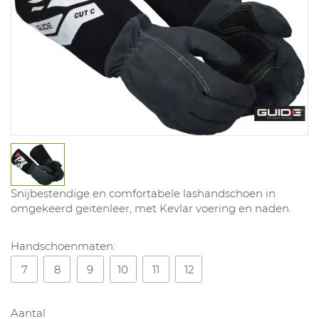
Snijbestendige en comfortabele lashandschoen in
omgekeerd geitenleer, met Kevlar voering en naden.
Handschoenmaten:
7
8
9
10
11
12
Aantal