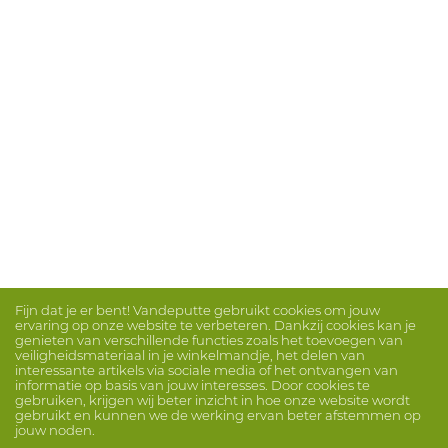
Fijn dat je er bent! Vandeputte gebruikt cookies om jouw
ervaring op onze website te verbeteren. Dankzij cookies kan je
genieten van verschillende functies zoals het toevoegen van
veiligheidsmateriaal in je winkelmandje, het delen van
interessante artikels via sociale media of het ontvangen van
informatie op basis van jouw interesses. Door cookies te
gebruiken, krijgen wij beter inzicht in hoe onze website wordt
gebruikt en kunnen we de werking ervan beter afstemmen op
jouw noden.