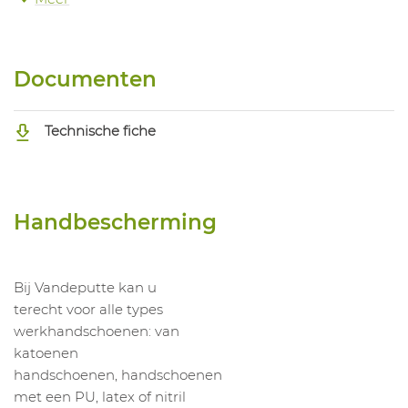
1055206004
Lashandschoen Guide 3571
1055206005
Lashandschoen Guide 3571
1055206006
Lashandschoen Guide 3571
Documenten
Technische fiche
Handbescherming
Bij Vandeputte kan u
terecht voor alle types
werkhandschoenen: van
katoenen
handschoenen, handschoenen
met een PU, latex of nitril