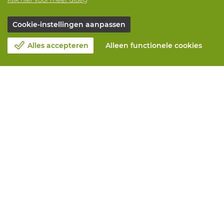
Cookie-instellingen aanpassen
Alles accepteren
Alleen functionele cookies
Over Vandeputte
Blog
Contacteer ons
Maak een afspraak 📆
Maatschappelijk Verantwoord Ondernemen
Werken bij Vandeputte
Retourformulier
Alle diensten
Online bestellen