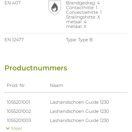
EN 407
Brandgedrag: 4
Contacthitte: 1
Convectiehitte: 1
Stralingshitte: X
metaal: 4
metaal: X
EN 12477
Type: Type B
Productnummers
Prod. Nr.
Naam
1055201001
Lashandschoen Guide 1230
1055201002
Lashandschoen Guide 1230
1055201003
Lashandschoen Guide 1230
Meer
1055201004
Lashandschoen Guide 1230