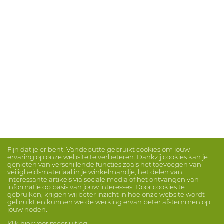
Fijn dat je er bent! Vandeputte gebruikt cookies om jouw
ervaring op onze website te verbeteren. Dankzij cookies kan je
genieten van verschillende functies zoals het toevoegen van
veiligheidsmateriaal in je winkelmandje, het delen van
interessante artikels via sociale media of het ontvangen van
informatie op basis van jouw interesses. Door cookies te
gebruiken, krijgen wij beter inzicht in hoe onze website wordt
gebruikt en kunnen we de werking ervan beter afstemmen op
jouw noden.
Klik hier voor meer uitleg