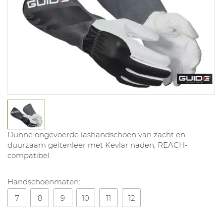
Dunne ongevoerde lashandschoen van zacht en
duurzaam geitenleer met Kevlar naden, REACH-
compatibel.
Handschoenmaten:
7
8
9
10
11
12