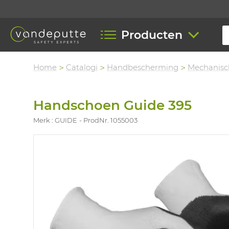
Producten
Home
Catalogi
Handbescherming
Mechanisc
Handschoen Guide 395
Merk : GUIDE
ProdNr. 1055003