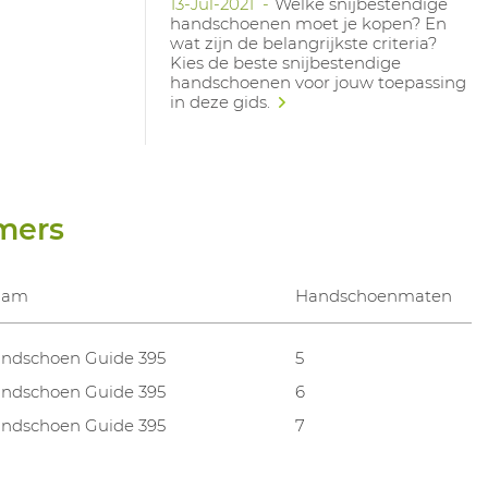
13-Jul-2021
Welke snijbestendige
handschoenen moet je kopen? En
wat zijn de belangrijkste criteria?
Kies de beste snijbestendige
handschoenen voor jouw toepassing
in deze gids.
mers
aam
Handschoenmaten
ndschoen Guide 395
5
ndschoen Guide 395
6
ndschoen Guide 395
7
ndschoen Guide 395
8