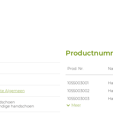
Productnum
Prod. Nr.
N
1055003001
Ha
te Algemeen
1055003002
Ha
1055003003
Ha
dschoen
Meer
endige handschoen
1055003004
Ha