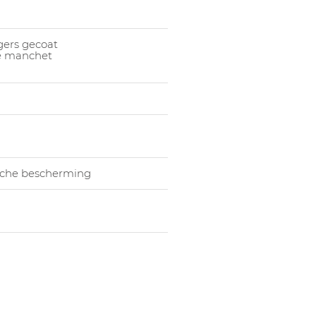
1055003005
Ha
1055003006
Ha
gers gecoat
1055003007
Ha
he manchet
che bescherming