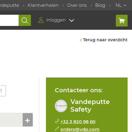
ndeputte
Klantverhalen
Over ons
Blog
NL
Inloggen
Terug naar overzicht
Contacteer ons:
11
Vandeputte
Safety
+32 3 820 98 60
orders@vdp.com