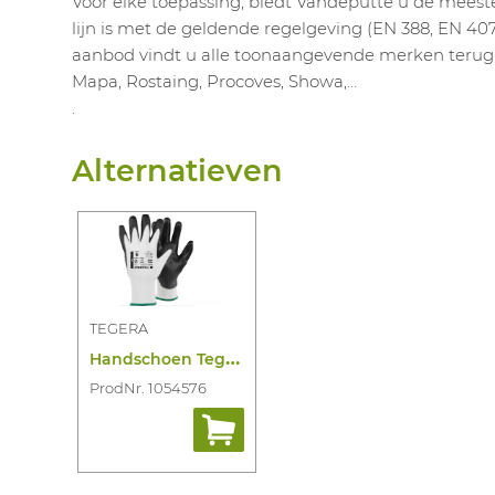
Voor elke toepassing, biedt Vandeputte u de meest
lijn is met de geldende regelgeving (EN 388, EN 407,
aanbod vindt u alle toonaangevende merken terug: 
Mapa, Rostaing, Procoves, Showa,…
.
Alternatieven
TEGERA
H
andschoen Tegera 410
ProdNr. 1054576