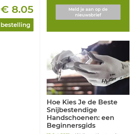
€ 8.05
Meld je aan op de
:
nieuwsbrief
bestelling
Hoe Kies Je de Beste
Snijbestendige
Handschoenen: een
Beginnersgids