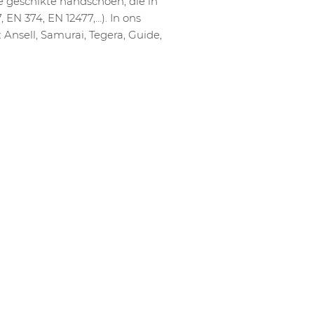
e geschikte handschoen, die in
 EN 374, EN 12477,…). In ons
Ansell, Samurai, Tegera, Guide,