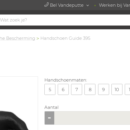
Bel Vandeputte
Werken bij Va
he Bescherming
Handschoen Guide 395
Handschoenmaten:
5
6
7
8
9
10
Aantal