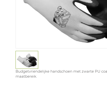
Budgetvriendelijke handschoen met zwarte PU coat
maatbereik.