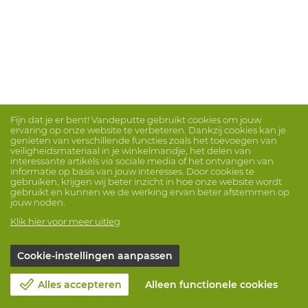
Fijn dat je er bent! Vandeputte gebruikt cookies om jouw
ervaring op onze website te verbeteren. Dankzij cookies kan je
genieten van verschillende functies zoals het toevoegen van
veiligheidsmateriaal in je winkelmandje, het delen van
interessante artikels via sociale media of het ontvangen van
informatie op basis van jouw interesses. Door cookies te
gebruiken, krijgen wij beter inzicht in hoe onze website wordt
gebruikt en kunnen we de werking ervan beter afstemmen op
jouw noden.
Klik hier voor meer uitleg
Cookie-instellingen aanpassen
Alles accepteren
Alleen functionele cookies