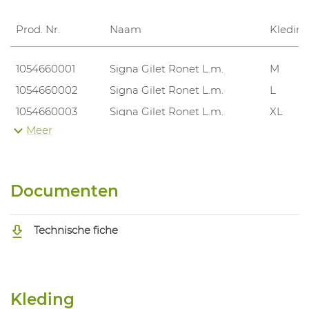
Prod. Nr.
Naam
Kledin
1054660001
Signa Gilet Ronet L.m.
M
1054660002
Signa Gilet Ronet L.m.
L
1054660003
Signa Gilet Ronet L.m.
XL
Meer
1054660004
Signa Gilet Ronet L.m.
XXL
1054660005
Signa Gilet Ronet L.m.
M
1054660006
Signa Gilet Ronet L.m.
L
Documenten
1054660007
Signa Gilet Ronet L.m.
XL
1054660008
Signa Gilet Ronet L.m.
XXL
Technische fiche
Kleding