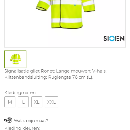
Signalisatie gilet Ronet: Lange mouwen; V-hals;
Klittenbandsluiting; Ruglengte 76 cm (L).
Kledingmaten:
M
L
XL
XXL
Wat is mijn maat?
Kleding kleuren: