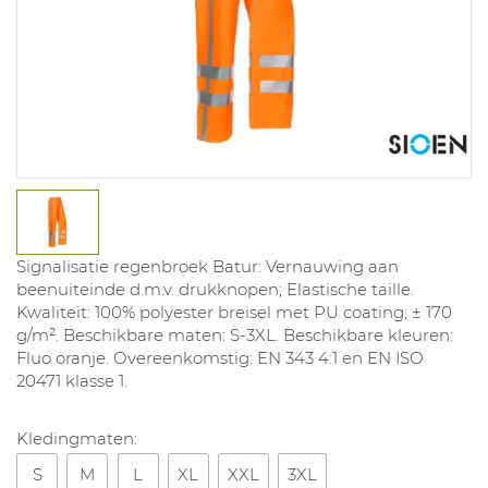
Signalisatie regenbroek Batur: Vernauwing aan
beenuiteinde d.m.v. drukknopen; Elastische taille.
Kwaliteit: 100% polyester breisel met PU coating; ± 170
g/m². Beschikbare maten: S-3XL. Beschikbare kleuren:
Fluo oranje. Overeenkomstig: EN 343 4:1 en EN ISO
20471 klasse 1.
Kledingmaten:
S
M
L
XL
XXL
3XL