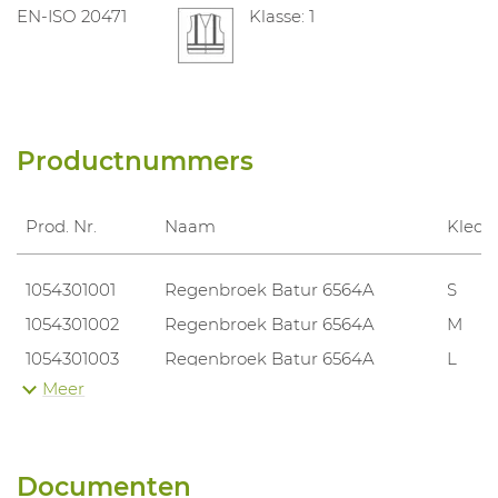
EN-ISO 20471
Klasse: 1
Productnummers
Prod. Nr.
Naam
Kledi
1054301001
Regenbroek Batur 6564A
S
1054301002
Regenbroek Batur 6564A
M
1054301003
Regenbroek Batur 6564A
L
Meer
1054301004
Regenbroek Batur 6564A
XL
1054301005
Regenbroek Batur 6564A
XXL
1054301006
Regenbroek Batur 6564A
3XL
Documenten