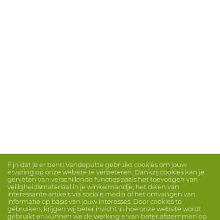
Fijn dat je er bent! Vandeputte gebruikt cookies om jouw
ervaring op onze website te verbeteren. Dankzij cookies kan je
genieten van verschillende functies zoals het toevoegen van
veiligheidsmateriaal in je winkelmandje, het delen van
interessante artikels via sociale media of het ontvangen van
informatie op basis van jouw interesses. Door cookies te
gebruiken, krijgen wij beter inzicht in hoe onze website wordt
gebruikt en kunnen we de werking ervan beter afstemmen op