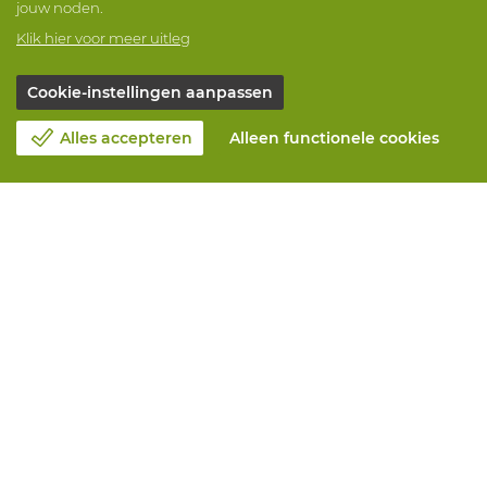
jouw noden.
Klik hier voor meer uitleg
Cookie-instellingen aanpassen
Alles accepteren
Alleen functionele cookies
Over Vandeputte
Blog
Contacteer ons
Maak een afspraak 📆
Maatschappelijk Verantwoord Ondernemen
Werken bij Vandeputte
Retourformulier
Alle diensten