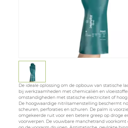
De ideale oplossing om de opbouw van statische la
bij werkzaamheden met chemicaliën en vloeistoffe
omstandigheden met statische electriciteit of hoog
De hoogwaardige nitrilsamenstelling beschermt no
scheuren, perforaties en schuren. De palm is voorzi
omgekeerde ruit voor een betere greep op droge e
voorwerpen. De vouwbare manchetrand voorkomt da
op de voorarm druipen. Antistatische, gevlokte bin