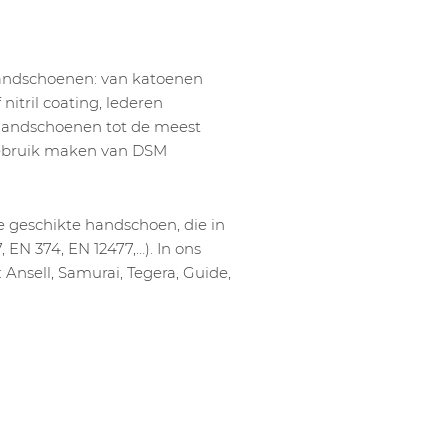
handschoenen: van katoenen
itril coating, lederen
andschoenen tot de meest
gebruik maken van DSM
e geschikte handschoen, die in
 EN 374, EN 12477,…). In ons
Ansell, Samurai, Tegera, Guide,