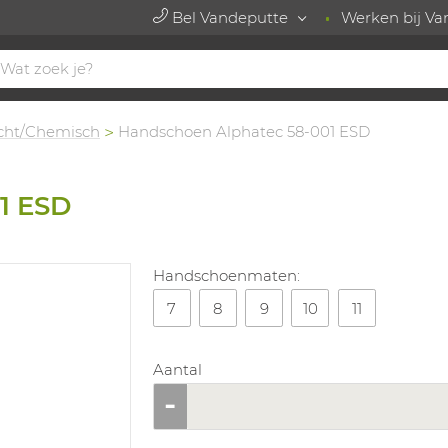
Bel Vandeputte
Werken bij Va
icht/Chemisch
Handschoen Alphatec 58-001 ESD
1 ESD
Handschoenmaten:
7
8
9
10
11
Aantal