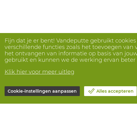
Fijn dat je er bent! Vandeputte gebruikt cookie
verschillende functies zoals het toevoegen van v
het ontvangen van informatie op basis van jouw 
gebruikt en kunnen we de werking ervan bete
Klik hier voor meer uitleg
Cookie-instellingen aanpassen
Alles accepteren
Over Vandeputte
Alle diensten