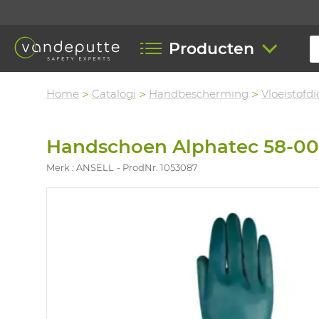
Producten
Home
Catalogi
Handbescherming
Vloeistofd
Handschoen Alphatec 58-00
Merk : ANSELL
ProdNr. 1053087