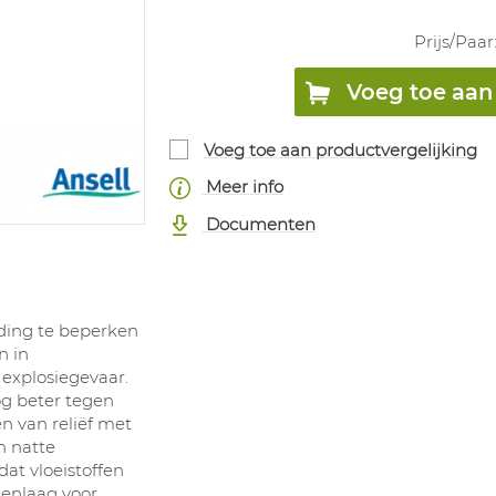
Prijs/
Paar
Voeg toe aan 
Voeg toe aan productvergelijking
Meer info
Documenten
ding te beperken
n in
 explosiegevaar.
g beter tegen
en van reliëf met
n natte
t vloeistoffen
nenlaag voor