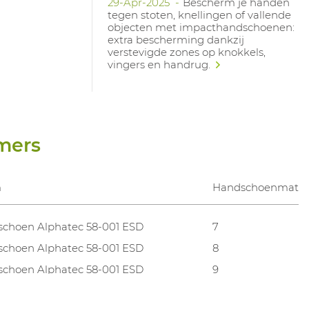
29-Apr-2025
Bescherm je handen
tegen stoten, knellingen of vallende
objecten met impacthandschoenen:
extra bescherming dankzij
verstevigde zones op knokkels,
vingers en handrug.
mers
m
Handschoenmate
choen Alphatec 58-001 ESD
7
choen Alphatec 58-001 ESD
8
choen Alphatec 58-001 ESD
9
choen Alphatec 58-001 ESD
10