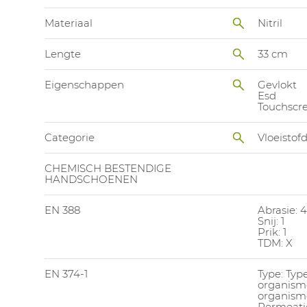
Materiaal
Nitril
Lengte
33 cm
Eigenschappen
Gevlokt
Esd
Touchscr
Categorie
Vloeistof
CHEMISCH BESTENDIGE
HANDSCHOENEN
EN 388
Abrasie: 4
Snij: 1
Prik: 1
TDM: X
EN 374-1
Type: Typ
organism
organisme
Permeatie