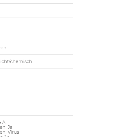
1053087005
Hands
een
dicht/chemisch
e A
en: Ja
n: Virus
: Ja