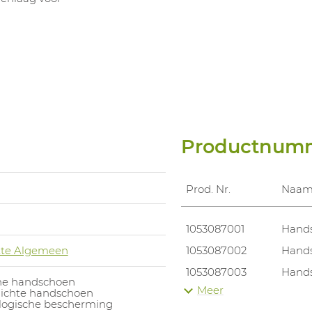
Productnum
Prod. Nr.
Naa
1053087001
Hands
te Algemeen
1053087002
Hands
1053087003
Hands
e handschoen
Meer
dichte handschoen
1053087004
Hands
ologische bescherming