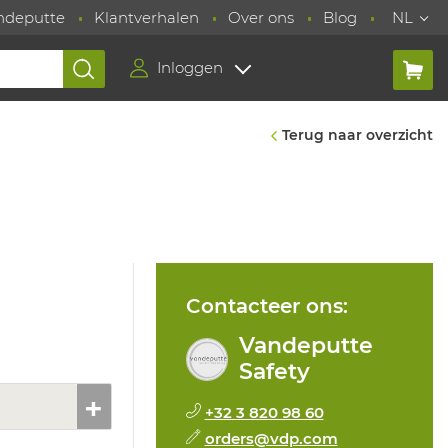
ndeputte
Klantverhalen
Over ons
Blog
NL
Inloggen
Terug naar overzicht
Contacteer ons:
Vandeputte
Safety
+32 3 820 98 60
orders@vdp.com