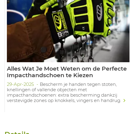
Alles Wat Je Moet Weten om de Perfecte
Impacthandschoen te Kiezen
29-Apr-2025
Bescherm je handen tegen stoten,
knellingen of vallende objecten met
impacthandschoenen: extra bescherming dankzij
verstevigde zones op knokkels, vingers en handrug.