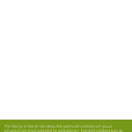
Fijn dat je er bent! Vandeputte gebruikt cookies om jouw
ervaring op onze website te verbeteren. Dankzij cookies kan je