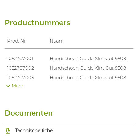
Productnummers
Prod. Nr.
Naam
1052707001
Handschoen Guide Xlnt Cut 9508
1052707002
Handschoen Guide Xlnt Cut 9508
1052707003
Handschoen Guide Xlnt Cut 9508
Meer
1052707004
Handschoen Guide Xlnt Cut 9508
1052707005
Handschoen Guide Xlnt Cut 9508
Documenten
Technische fiche