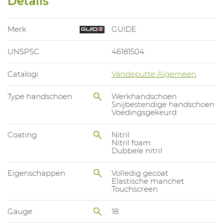
Details
Merk
GUIDE
UNSPSC
46181504
Catalogi
Vandeputte Algemeen
Type handschoen
Werkhandschoen
Snijbestendige handschoen
Voedingsgekeurd
Coating
Nitril
Nitril foam
Dubbele nitril
Eigenschappen
Volledig gecoat
Elastische manchet
Touchscreen
Gauge
18