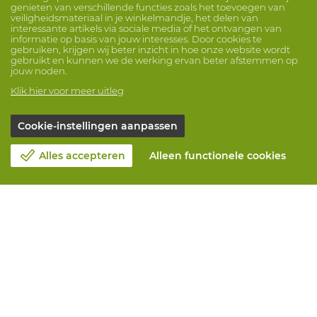
genieten van verschillende functies zoals het toevoegen van
veiligheidsmateriaal in je winkelmandje, het delen van
interessante artikels via sociale media of het ontvangen van
informatie op basis van jouw interesses. Door cookies te
gebruiken, krijgen wij beter inzicht in hoe onze website wordt
gebruikt en kunnen we de werking ervan beter afstemmen op
jouw noden.
Klik hier voor meer uitleg
Cookie-instellingen aanpassen
Alles accepteren
Alleen functionele cookies
Over Vandeputte
Blog
Contacteer ons
Maak een afspraak 📆
Maatschappelijk Verantwoord Ondernemen