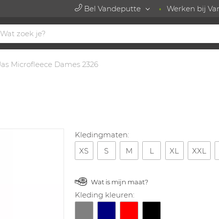
Bel Vandeputte
Werken bij Va
Jas Microfleece Dames 2326
Kledingmaten:
XS
S
M
L
XL
XXL
Wat is mijn maat?
Kleding kleuren: