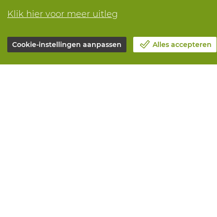
Klik hier voor meer uitleg
Cookie-instellingen aanpassen
Alles accepteren
Over Vandeputte
Alle diensten
Blog
Online beste
Contacteer ons
Onderhoud en
Maak een afspraak 📆
Aanmeetserv
Maatschappelijk Verantwoord
Bedrukkinge
Ondernemen
Distributiea
Werken bij Vandeputte
Advies nodig?
Retourformulier