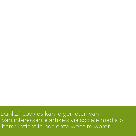
 Dankzij cookies kan je genieten van
van interessante artikels via sociale media of
 beter inzicht in hoe onze website wordt