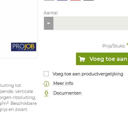
Aantal
Prijs/
Stuks
:
Voeg toe aan 
Voeg toe aan productvergelijking
Meer info
luiting tot
ende, verticale
Documenten
rgen ritssluiting;
 g/m². Beschikbare
rijs en zwart.