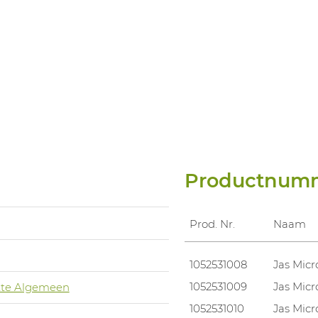
Productnum
Prod. Nr.
Naam
1052531008
Jas Mic
1052531009
Jas Mic
te Algemeen
1052531010
Jas Mic