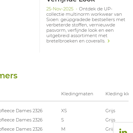
25-Nov-2025
Ontdek de UP-
collectie multinorm workwear van
Sioen: geüpgradede bestsellers met
verbeterde stoffen, vernieuwde
pasvorm, verfijnde look en een
uitgebreid assortiment met
bretelbroeken en coveralls.
mers
Kledingmaten
Kleding kle
rofleece Dames 2326
XS
Grijs
rofleece Dames 2326
S
Grijs
rofleece Dames 2326
M
Grijs