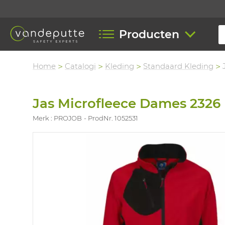
Producten
Home
Catalogi
Kleding
Standaard Kleding
Jas Microfleece Dames 2326
Merk : PROJOB
ProdNr. 1052531