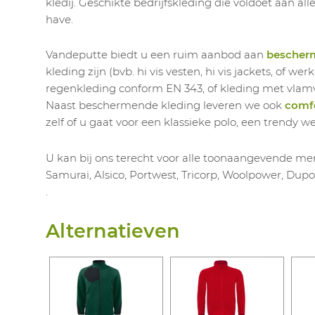
kledij. Geschikte bedrijfskleding die voldoet aan al
have.
Vandeputte biedt u een ruim aanbod aan
bescher
kleding zijn (bvb. hi vis vesten, hi vis jackets, of 
regenkleding conform EN 343, of kleding met vla
Naast beschermende kleding leveren we ook
comfo
zelf of u gaat voor een klassieke polo, een trendy w
U kan bij ons terecht voor alle toonaangevende mer
Samurai, Alsico, Portwest, Tricorp, Woolpower, Dupo
.
Alternatieven