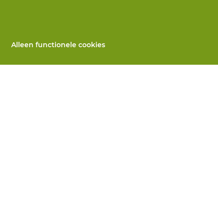
Alleen functionele cookies
Alle producten
llen
PBM's op maat
 herstelling
Handbescherming
ices
Voetbescherming
n
Beschermende kleding
utomaten
 Wij helpen je verder