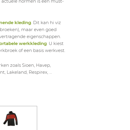
1052531018
Jas Mic
le actuele normen is een must-
1052531019
Jas Mic
1052531020
Jas Mic
mende kleding
. Dit kan hi viz
1052531021
Jas Mic
werkbroeken), maar even goed
mvertragende eigenschappen.
1052531022
Jas Mic
rtabele werkkleding
. U kiest
1052531023
Jas Mic
erkbroek of een basis werkvest.
1052531024
Jas Mic
1052531025
Jas Mic
ken zoals Sioen, Havep,
nt, Lakeland, Respirex, …
1052531026
Jas Mic
1052531027
Jas Mic
1052531028
Jas Mic