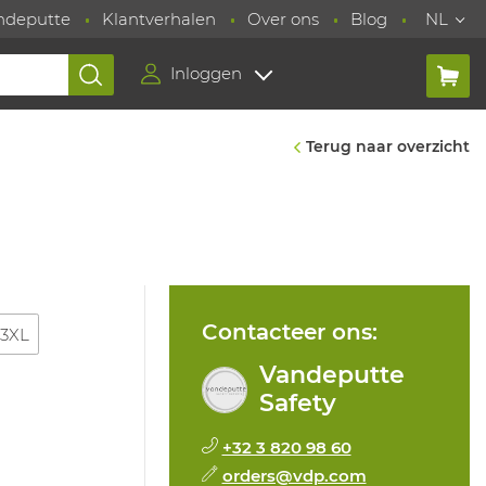
ndeputte
Klantverhalen
Over ons
Blog
NL
Inloggen
Terug naar overzicht
Contacteer ons:
3XL
Vandeputte
Safety
+32 3 820 98 60
orders@vdp.com