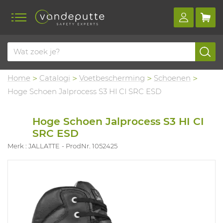
Home
Catalogi
Voetbescherming
Schoenen
Hoge Schoen Jalprocess S3 HI CI SRC ESD
Hoge Schoen Jalprocess S3 HI CI
SRC ESD
Merk : JALLATTE
ProdNr. 1052425