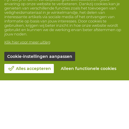
ervaring op onze website te verbeteren. Dankzij cookies kan je
genieten van verschillende functies zoals het toevoegen van
veiligheidsmateriaal in je winkelmandje, het delen van
interessante artikels via sociale media of het ontvangen van
informatie op basis van jouw interesses. Door cookies te
gebruiken, krijgen wij beter inzicht in hoe onze website wordt
gebruikt en kunnen we de werking ervan beter afstemmen op
jouw noden.
Klik hier voor meer uitleg
Cookie-instellingen aanpassen
Alles accepteren
Alleen functionele cookies
Over Vandeputte
Blog
Contacteer ons
Maak een afspraak 📆
Maatschappelijk Verantwoord Ondernemen