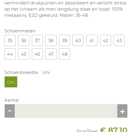
vermindert drukpunten en absorbeert en verlicht stress
op het lichaam als men langdurig staat ​​en loopt. 100%
metaalvrij. ESD gekeurd. Maten: 35-48.
Schoenmaten:
35
36
37
38
39
40
41
42
43
44
45
46
47
48
Schoenbreedte:
Uni
Uni
Aantal
€ 87.10
Prijs/
Paar
: