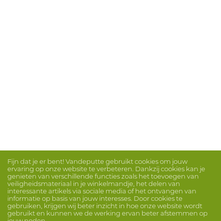
Fijn dat je er bent! Vandeputte gebruikt cookies om jouw
ervaring op onze website te verbeteren. Dankzij cookies kan je
genieten van verschillende functies zoals het toevoegen van
veiligheidsmateriaal in je winkelmandje, het delen van
interessante artikels via sociale media of het ontvangen van
informatie op basis van jouw interesses. Door cookies te
gebruiken, krijgen wij beter inzicht in hoe onze website wordt
gebruikt en kunnen we de werking ervan beter afstemmen op
jouw noden.