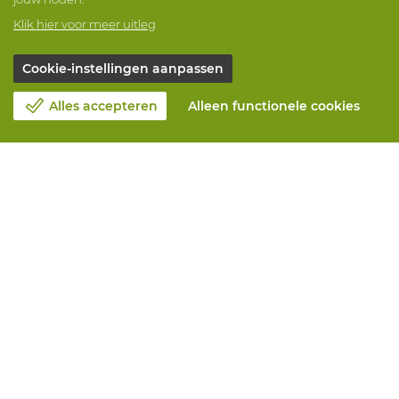
Klik hier voor meer uitleg
Cookie-instellingen aanpassen
Alles accepteren
Alleen functionele cookies
Over Vandeputte
Blog
Contacteer ons
Maak een afspraak 📆
Maatschappelijk Verantwoord Ondernemen
Werken bij Vandeputte
Retourformulier
Alle diensten