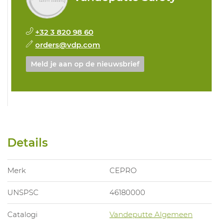
+32 3 820 98 60
orders@vdp.com
Meld je aan op de nieuwsbrief
Details
Merk
CEPRO
UNSPSC
46180000
Catalogi
Vandeputte Algemeen