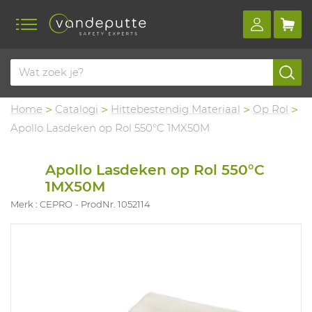
Home
Catalogi
Hittebestendig Materiaal
Op Rol
Apollo Lasdeken op Rol 550°C 1MX50M
Apollo Lasdeken op Rol 550°C
1MX50M
Merk : CEPRO
ProdNr. 1052114