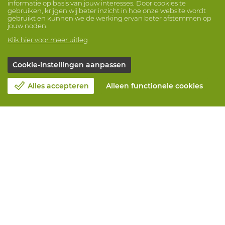
informatie op basis van jouw interesses. Door cookies te
gebruiken, krijgen wij beter inzicht in hoe onze website wordt
gebruikt en kunnen we de werking ervan beter afstemmen op
jouw noden.
Klik hier voor meer uitleg
Cookie-instellingen aanpassen
Alles accepteren
Alleen functionele cookies
Over Vandeputte
Blog
Contacteer ons
Maak een afspraak 📆
Maatschappelijk Verantwoord Ondernemen
Werken bij Vandeputte
Retourformulier