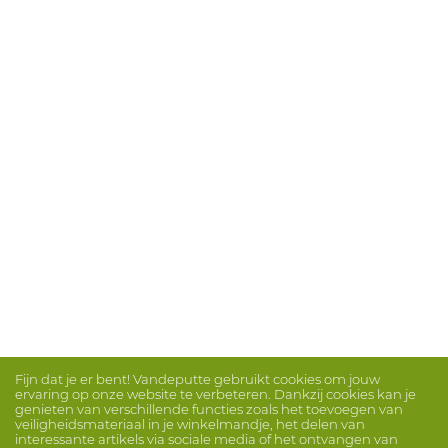
Fijn dat je er bent! Vandeputte gebruikt cookies om jouw
ervaring op onze website te verbeteren. Dankzij cookies kan je
genieten van verschillende functies zoals het toevoegen van
veiligheidsmateriaal in je winkelmandje, het delen van
interessante artikels via sociale media of het ontvangen van