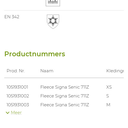
EN 342
Productnummers
Prod. Nr.
Naam
Kledingm
1051931001
Fleece Signa Senic 711Z
XS
1051931002
Fleece Signa Senic 711Z
S
1051931003
Fleece Signa Senic 711Z
M
Meer
1051931004
Fleece Signa Senic 711Z
L
1051931005
Fleece Signa Senic 711Z
XL