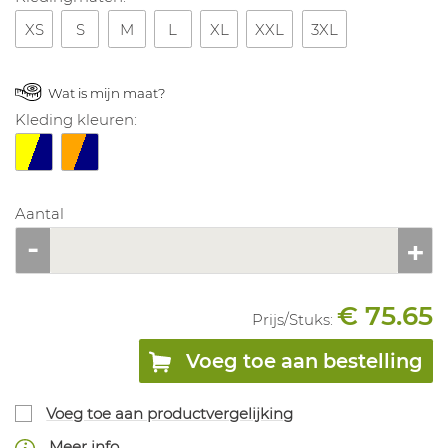
XS
S
M
L
XL
XXL
3XL
Wat is mijn maat?
Kleding kleuren:
Aantal
€ 75.65
Prijs/
Stuks
:
Voeg toe aan bestelling
Voeg toe aan productvergelijking
Meer info