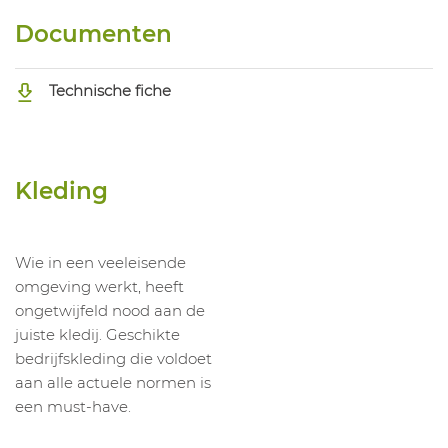
1051931006
Fleece Signa Senic 711Z
XXL
Documenten
1051931007
Fleece Signa Senic 711Z
3XL
1051931008
Fleece Signa Senic 711Z
XS
Technische fiche
1051931009
Fleece Signa Senic 711Z
S
1051931010
Fleece Signa Senic 711Z
M
1051931011
Fleece Signa Senic 711Z
L
Kleding
1051931012
Fleece Signa Senic 711Z
XL
1051931013
Fleece Signa Senic 711Z
XXL
1051931014
Fleece Signa Senic 711Z
3XL
Wie in een veeleisende
omgeving werkt, heeft
ongetwijfeld nood aan de
juiste kledij. Geschikte
bedrijfskleding die voldoet
aan alle actuele normen is
een must-have.