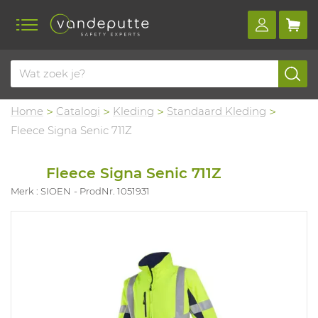
Home
Catalogi
Kleding
Standaard Kleding
Fleece Signa Senic 711Z
Fleece Signa Senic 711Z
Merk : SIOEN
ProdNr. 1051931