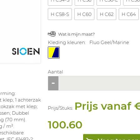
H C58-S
H C60
H C62
H C64
Wat is mijn maat?
Kleding kleuren:
Fluo Geel/Marine
Aantal
erming:
t klep; 1 achterzak
Prijs vanaf 
tokzak met klep;
Prijs/
Stuks
:
ussen; Dubbel
ing (70 mm).
100.60
g / m².
eschikbare
t: IEC 61482-2: