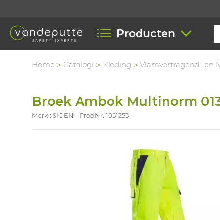
Producten
Home
Catalogi
Kleding
Vlamvertragend- en 
Broek Ambok Multinorm 01
Merk : SIOEN
ProdNr. 1051253