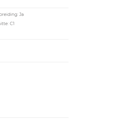
1051253008
Broek Am
1051253023
Broek Am
reiding: Ja
1051253009
Broek Am
itte: C1
1051253010
Broek Am
1051253011
Broek Am