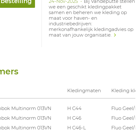
bestelling
24-Nov-2025
Bij Vandeputte stellen
we een geschikt kledingpakket
samen en beheren we kleding op
maat voor haven- en
industriebedrijven:
merkonafhankelijk kledingadvies op
maat van jouw organisatie.
mers
Kledingmaten
Kleding kle
bok Multinorm 013VN
H C44
Fluo Geel/M
bok Multinorm 013VN
H C46
Fluo Geel/M
bok Multinorm 013VN
H C46-L
Fluo Geel/M
bok Multinorm 013VN
H C48
Fluo Geel/M