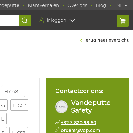
ndeputte
Klantverhalen
Over ons
Blog
NL
Inloggen
Terug naar overzicht
Contacteer ons:
H C48-L
Vandeputte
0-S
H C52
Safety
-L
+32 3 820 98 60
orders@vdp.com
-S
H C58