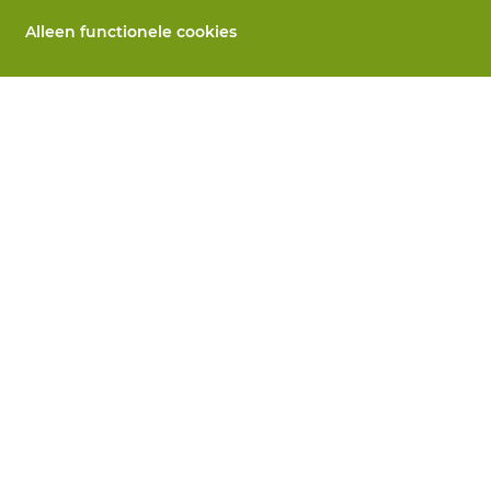
Alleen functionele cookies
Alle producten
llen
PBM's op maat
 herstelling
Handbescherming
ices
Voetbescherming
n
Beschermende kleding
utomaten
 Wij helpen je verder
koopsvoorwaarden
Privacy
Disclaimer
Cookie-inst