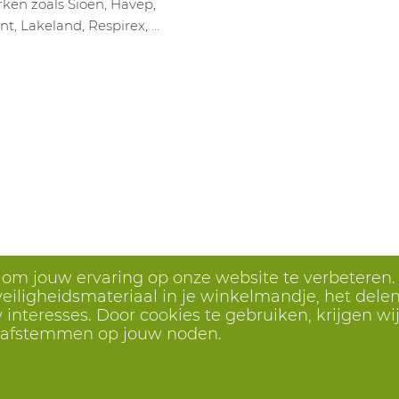
ken zoals Sioen, Havep,
nt, Lakeland, Respirex, …
s om jouw ervaring op onze website te verbeteren.
eiligheidsmateriaal in je winkelmandje, het delen 
interesses. Door cookies te gebruiken, krijgen wij
r afstemmen op jouw noden.