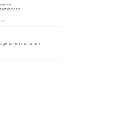
risico
1051253013
Broek Am
zaamheden
1051253018
Broek Am
sch
1051253004
Broek Am
1051253014
Broek Am
1051253019
Broek Am
ragend- en multinorm
1051253005
Broek Am
1051253015
Broek Am
1051253020
Broek Am
1051253006
Broek Am
1051253016
Broek Am
1051253021
Broek Am
1051253007
Broek Am
1051253017
Broek Am
1051253022
Broek Am