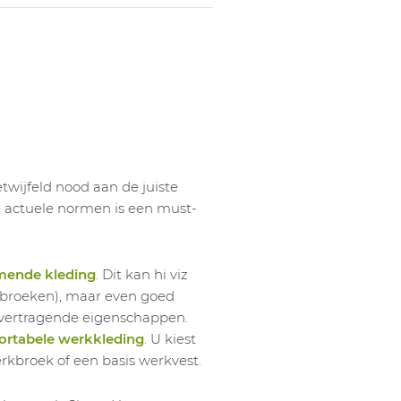
wijfeld nood aan de juiste
le actuele normen is een must-
mende kleding
. Dit kan hi viz
werkbroeken), maar even goed
mvertragende eigenschappen.
rtabele werkkleding
. U kiest
erkbroek of een basis werkvest.