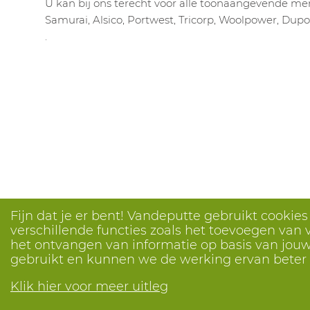
U kan bij ons terecht voor alle toonaangevende mer
Samurai, Alsico, Portwest, Tricorp, Woolpower, Dupo
.
Fijn dat je er bent! Vandeputte gebruikt cookie
verschillende functies zoals het toevoegen van v
het ontvangen van informatie op basis van jouw 
gebruikt en kunnen we de werking ervan bete
Klik hier voor meer uitleg