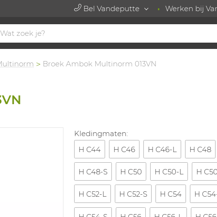
Bel Vandeputte
Werken bij Va
Multinorm
Broek Ambok Multinorm 013VN
3VN
Kledingmaten:
H C44
H C46
H C46-L
H C48
H C48-S
H C50
H C50-L
H C5
H C52-L
H C52-S
H C54
H C54
H C54-S
H C56
H C56-L
H C56