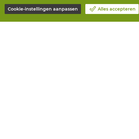
Cookie-instellingen aanpassen
Alles accepteren
Over Vandeputte
Alle diensten
Blog
Online beste
Contacteer ons
Onderhoud en
Maak een afspraak 📆
Aanmeetserv
Maatschappelijk Verantwoord
Bedrukkinge
Ondernemen
Distributiea
Werken bij Vandeputte
Advies nodig?
Retourformulier
© Vandeputte
Ver