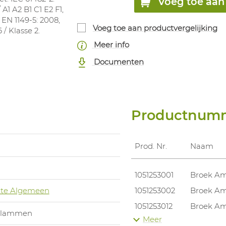
Voeg toe aan 
 A1 A2 B1 C1 E2 F1,
, EN 1149-5: 2008,
Voeg toe aan productvergelijking
 / Klasse 2.
Meer info
Documenten
Productnum
Prod. Nr.
Naam
1051253001
Broek Am
te Algemeen
1051253002
Broek Am
1051253012
Broek Am
 vlammen
Meer
1051253003
Broek Am