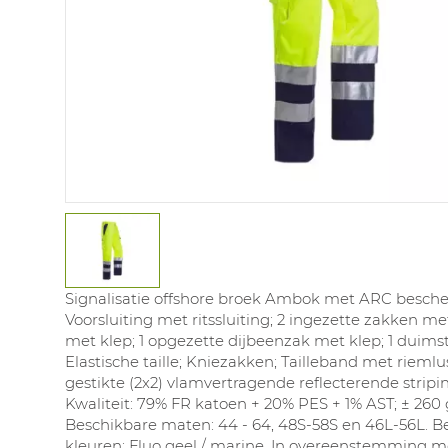
Signalisatie offshore broek Ambok met ARC besch
Voorsluiting met ritssluiting; 2 ingezette zakken me
met klep; 1 opgezette dijbeenzak met klep; 1 duims
Elastische taille; Kniezakken; Tailleband met rieml
gestikte (2x2) vlamvertragende reflecterende strip
Kwaliteit: 79% FR katoen + 20% PES + 1% AST; ± 260 
Beschikbare maten: 44 - 64, 48S-58S en 46L-56L. B
kleuren: Fluo geel / marine. In overeenstemming me