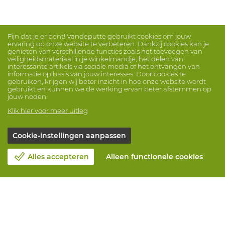
Fijn dat je er bent! Vandeputte gebruikt cookies om jouw
ervaring op onze website te verbeteren. Dankzij cookies kan je
genieten van verschillende functies zoals het toevoegen van
veiligheidsmateriaal in je winkelmandje, het delen van
interessante artikels via sociale media of het ontvangen van
informatie op basis van jouw interesses. Door cookies te
gebruiken, krijgen wij beter inzicht in hoe onze website wordt
gebruikt en kunnen we de werking ervan beter afstemmen op
jouw noden.
Klik hier voor meer uitleg
Cookie-instellingen aanpassen
Alles accepteren
Alleen functionele cookies
Over Vandeputte
Blog